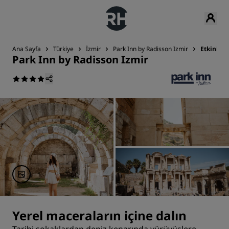
Ana Sayfa
Türkiye
İzmir
Park Inn by Radisson Izmir
Etkinlikl
Park Inn by Radisson Izmir
Yerel maceraların içine dalın