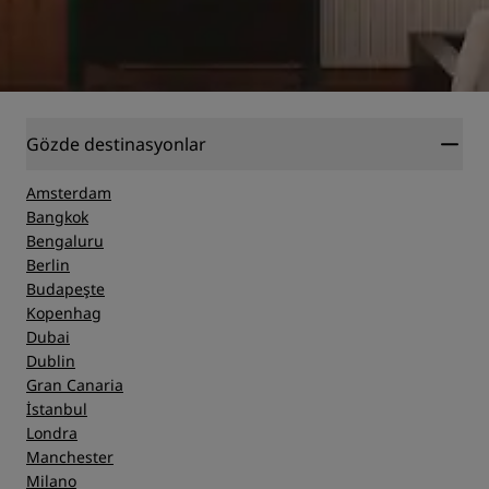
Gözde destinasyonlar
Amsterdam
Bangkok
Bengaluru
Berlin
Budapeşte
Kopenhag
Dubai
Dublin
Gran Canaria
İstanbul
Londra
Manchester
Milano