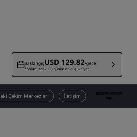
Düğün mekanları
Sürdürülebilir konaklamalar
Spor takımı konaklamaları
İş amaçlı seyahat eden
Şehir merkezi otelleri
Blogumuzu ziyaret edin
USD 129.82
Başlangıç
/gece
*önümüzdeki 60 günün en düşük fiyatı
Radisson Rewards
Radisson Rewards'u keşfedin
Avantajlar
REZERVASYON
aki Çekim Merkezleri
İletişim
YAP
Puanlar nasıl kullanılır?
Nasıl puan kazanılır?
Bookers and Planners
sı