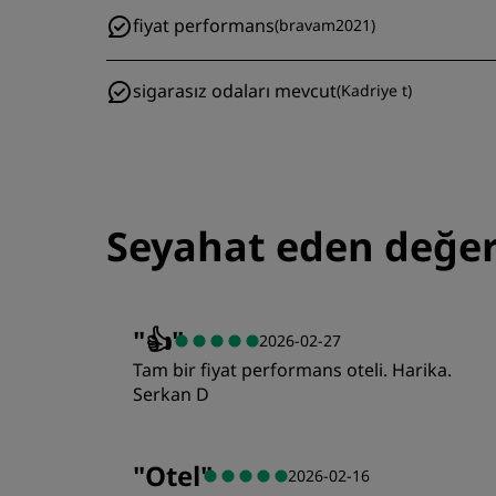
fiyat performans
(
bravam2021
)
sigarasız odaları mevcut
(
Kadriye t
)
Seyahat eden değer
"
👍
"
2026-02-27
Tam bir fiyat performans oteli. Harika.
Serkan D
"
Otel
"
2026-02-16