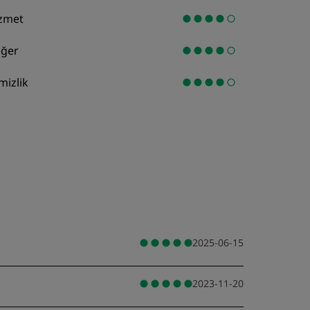
zmet
ğer
mizlik
2025-06-15
2023-11-20