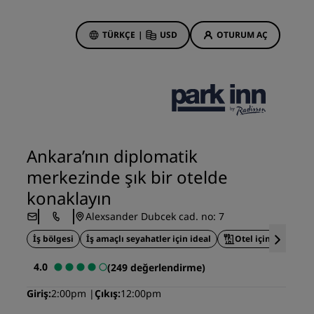
TÜRKÇE
|
USD
OTURUM AÇ
 Rewards
onlarım
Otel Fırsatları
Tekliflerimizi keşfedin
Ankara’nın diplomatik
İlk seferin büyüsü
merkezinde şık bir otelde
Deals of the Day
konaklayın
Erken rezervasyon
Alexsander Dubcek cad. no: 7
Paketlerimize göz atın
İş bölgesi
İş amaçlı seyahatler için ideal
Otel içinde yemek
Seyahat fikirleri
4.0
(249 değerlendirme)
Aile dostu oteller
Giriş
2:00pm
Çıkış
12:00pm
din
Rad Pets