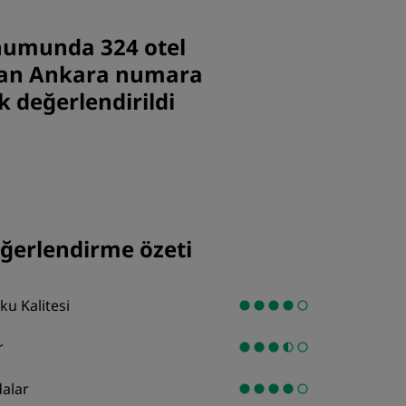
KATIL
numunda 324 otel
dan Ankara numara
k değerlendirildi
ğerlendirme özeti
ku Kalitesi
r
alar