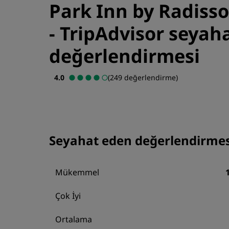
Park Inn by Radiss
-
TripAdvisor seyah
değerlendirmesi
4.0
(249 değerlendirme)
Seyahat eden değerlendirmes
Mükemmel
Çok İyi
Ortalama