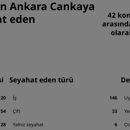
on Ankara Cankaya
42 ko
at eden
arasın
olara
i
Seyahat eden türü
De
120
İş
146
Uy
54
Çift
33
Ye
28
Yalnız seyahat
6
Od