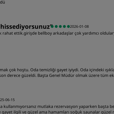
ydü
Değer
U
e hissediyorsunuz
"
2026-01-08
ok rahat ettik.girişde bellboy arkadaşlar çok yardımcı oldular
Temizlik
H
Değer
U
mak çok hoştu. Oda temizliği gayet iyiydi. Oda içindeki ışıkla
Temizlik
H
tı son derece güzeldi. Başta Genel Müdür olmak üzere tüm ek
Değer
U
25-06-15
 kullanmıyorsanız mutlaka rezervasyon yaparken başta belir
Temizlik
H
gayet ilgili ve güzel ama hamamları soğuk saunalar güzel ma