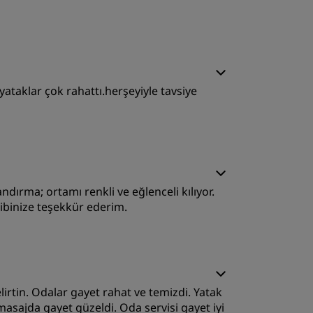
yku Kalitesi
yataklar çok rahattı.herşeyiyle tavsiye
izmet
yku Kalitesi
ndırma; ortamı renkli ve eğlenceli kılıyor.
izmet
ibinize teşekkür ederim.
yku Kalitesi
tin. Odalar gayet rahat ve temizdi. Yatak
izmet
sajda gayet güzeldi. Oda servisi gayet iyi