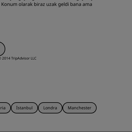
Konum olarak biraz uzak geldi bana ama
yku Kalitesi
izmet
 2014 TripAdvisor LLC
ria
İstanbul
Londra
Manchester