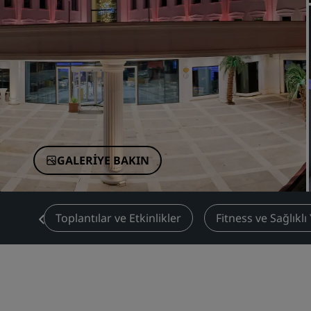
Çin'deki Bağlı Markalar
GALERIYE BAKIN
alar
Toplantılar ve Etkinlikler
Fitness ve Sağlıkl