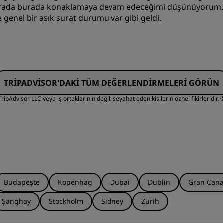
onrada burada konaklamaya devam edeceğimi düşünüyorum. 
e genel bir asık surat durumu var gibi geldi.
Değer
U
TRIPADVISOR'DAKI TÜM DEĞERLENDIRMELERI GÖRÜN
Temizlik
H
ipAdvisor LLC veya iş ortaklarının değil, seyahat eden kişilerin öznel fikirleridir.
©
Budapeşte
Kopenhag
Dubai
Dublin
Gran Cana
Şanghay
Stockholm
Sidney
Zürih