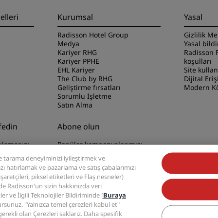
lleri
Kurumsal
Yasal
Radisson Hotel Group
Gizlilik Me
Medya
Yasal bild
Kariyer RHG
Radisson 
Kariyer PPHE
koşulları
EHL Kariyer
Site kulla
The Club by RHG
Dijital Eriş
Geliştirme fırsatları
Modern Kö
Sorumlu İşletme
Satın Alma
fedin
Abone olun
ulamasını
Popüler kampanyalarımızı
kaçırmayın
 tarama deneyiminizi iyileştirmek ve
nızı hatırlamak ve pazarlama ve satış çabalarımızı
retçileri, piksel etiketleri ve Flaş nesneler)
zde Radisson'un sizin hakkınızda veri
ler ve İlgili Teknolojiler Bildiriminde [
Buraya
ursunuz. "Yalnızca temel çerezleri kabul et"
 Group, Radisson, Radisson RED, Radisson Blu, Radisson Collection, Radisson Indiv
erekli olan Çerezleri saklarız. Daha spesifik
markalarıdır.