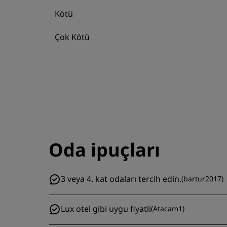
Kötü
Çok Kötü
Oda ipuçları
3 veya 4. kat odaları tercih edin.
(
bartur2017
)
Lux otel gibi uygu fiyatli
(
Atacam1
)