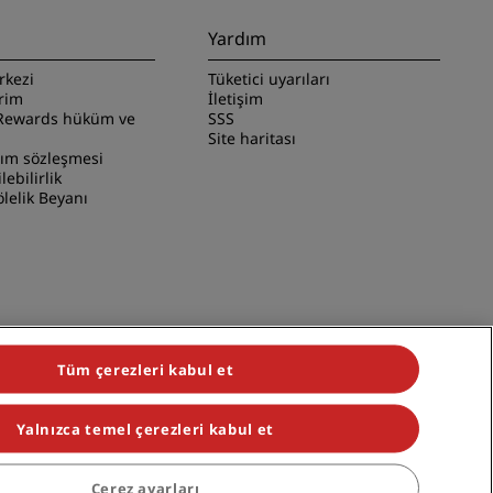
Yardım
rkezi
Tüketici uyarıları
irim
İletişim
Rewards hüküm ve
SSS
Site haritası
nım sözleşmesi
ilebilirlik
lelik Beyanı
Tüm çerezleri kabul et
Yalnızca temel çerezleri kabul et
iduals, Park Plaza, Park Inn, Country Inn & Suites, Prize by Radisson,
Çerez ayarları