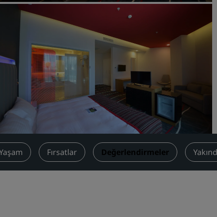
Toplantı odası rezerve edin
Fiyat Teklifi İsteyin
Etkinlik Destinasyonları
Sektör Çözümleri
Uçuş ara
Uçuş ara
Yemek
Search for a restaurant
ı Yaşam
Fırsatlar
Değerlendirmeler
Yakınd
Dijital Hizmetler
Radisson Hotels Uygulama