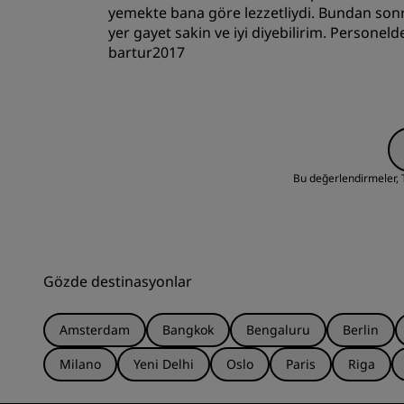
yemekte bana göre lezzetliydi. Bundan s
yer gayet sakin ve iyi diyebilirim. Personeld
bartur2017
Odalar
Yer
Bu değerlendirmeler, Tr
Gözde destinasyonlar
Amsterdam
Bangkok
Bengaluru
Berlin
Milano
Yeni Delhi
Oslo
Paris
Riga