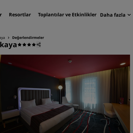
r
Resortlar
Toplantılar ve Etkinlikler
Daha fazla
Fırsatlar
Radisson
aya
Değerlendirmeler
nkaya
Rezervasy
Otelinizi bulun
Destinasyonlar
Resortlar
Hizmet verilen daireler
Havaalanı otelleri
Yeni & yakında kullanıma
sunulacak oteller
Toplantılar ve Etkinlikler
Radisson Meetings'i Keşfe