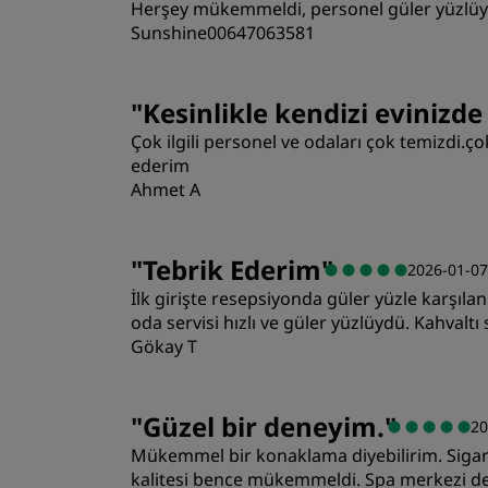
Herşey mükemmeldi, personel güler yüzlü
Sunshine00647063581
Odalar
"
Kesinlikle kendizi evinizd
Çok ilgili personel ve odaları çok temizdi.ç
Yer
ederim
Ahmet A
Odalar
"
Tebrik Ederim
"
2026-01-07
İlk girişte resepsiyonda güler yüzle karşılan
Yer
oda servisi hızlı ve güler yüzlüydü. Kahval
Gökay T
Odalar
"
Güzel bir deneyim.
"
20
Mükemmel bir konaklama diyebilirim. Sigara
Yer
kalitesi bence mükemmeldi. Spa merkezi de 