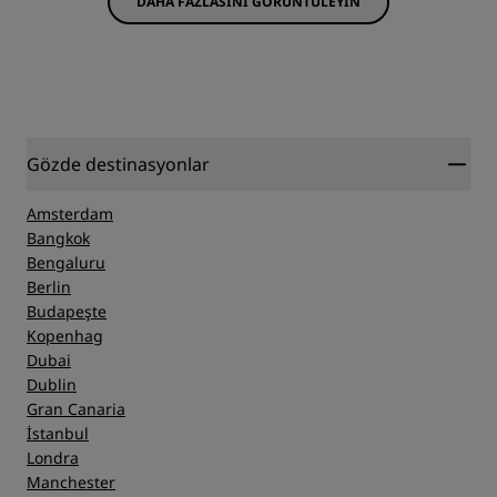
DAHA FAZLASINI GÖRÜNTÜLEYIN
Gözde destinasyonlar
Amsterdam
Bangkok
Bengaluru
Berlin
Budapeşte
Kopenhag
Dubai
Dublin
Gran Canaria
İstanbul
Londra
Manchester