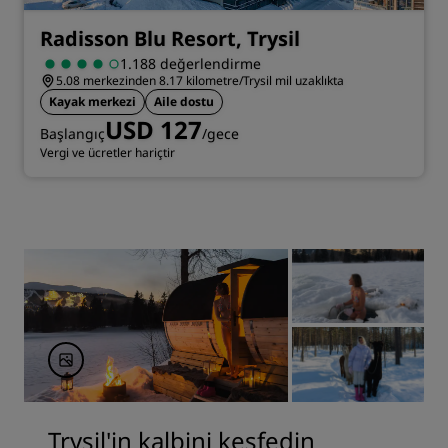
Radisson Blu Resort, Trysil
1.188 değerlendirme
5.08 merkezinden 8.17 kilometre/Trysil mil uzaklıkta
Kayak merkezi
Aile dostu
USD 127
Başlangıç
/gece
Vergi ve ücretler hariçtir
Trysil'in kalbini keşfedin