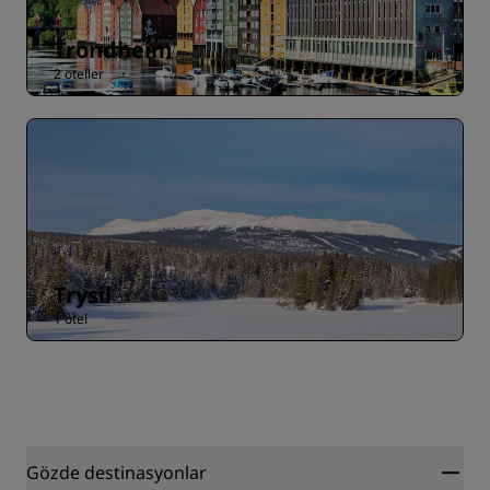
Trondheim
2 oteller
Trysil
1 otel
Gözde destinasyonlar