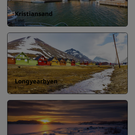
Kristiansand
1 otel
Longyearbyen
1 otel