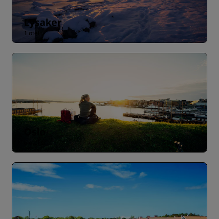
Lysaker
1 otel
Oslo
6 oteller