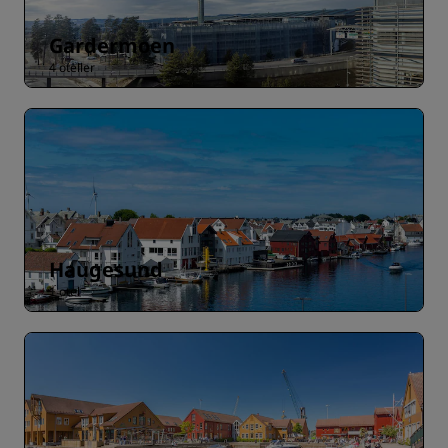
Gardermoen
4 oteller
Haugesund
1 otel