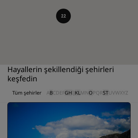
22
Hayallerin şekillendiği şehirleri
keşfedin
Tüm şehirler
A
B
C
D
E
F
G
H
I
J
K
L
M
N
O
P
Q
R
S
T
U
V
W
X
Y
Z