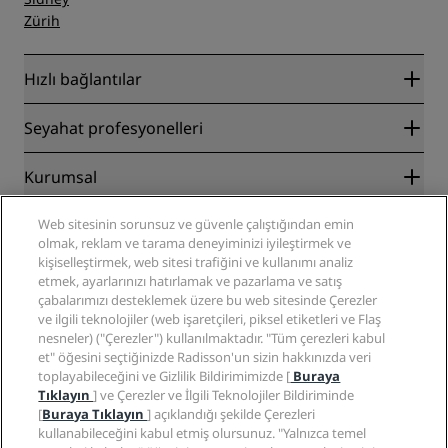
Zürih
Hızlı bağlantılar
Radisson Rewards
Seyahat profesyonelleri
En İyi Çevrim İçi Fiyat Garantisi
Blog
İş Ortakları
Kurumsal
Destinasyonlar
Seyahat acenteleri
Yakında açılacak oteller
Radisson Hotel Group
Yasal
Web sitesinin sorunsuz ve güvenle çalıştığından emin
Radisson Hotels Uygulaması
Medya
olmak, reklam ve tarama deneyiminizi iyileştirmek ve
Sports Approved oteller
kişiselleştirmek, web sitesi trafiğini ve kullanımı analiz
Kariyer RHG
Gizlilik Merkezi
Yardım
Aile Dostu Oteller
etmek, ayarlarınızı hatırlamak ve pazarlama ve satış
Kariyer PPHE
Yasal bildirim
Sağlık ve Güvenlik
çabalarımızı desteklemek üzere bu web sitesinde Çerezler
EHL Kariyer
Radisson Rewards hüküm ve koşulları
Tüketici uyarıları
ve ilgili teknolojiler (web işaretçileri, piksel etiketleri ve Flaş
The Club by RHG
Sosyal medya
Site kullanım sözleşmesi
nesneler) ("Çerezler") kullanılmaktadır. "Tüm çerezleri kabul
İletişim
Geliştirme fırsatları
et" öğesini seçtiğinizde Radisson'un sizin hakkınızda veri
Dijital Erişilebilirlik
SSS
Radisson Hotels Markaları
Sorumlu İşletme
toplayabileceğini ve Gizlilik Bildirimimizde [
Buraya
Modern Kölelik Beyanı
Site haritası
Tıklayın
] ve Çerezler ve İlgili Teknolojiler Bildiriminde
Satın Alma
[
Buraya Tıklayın
] açıklandığı şekilde Çerezleri
kullanabileceğini kabul etmiş olursunuz. "Yalnızca temel