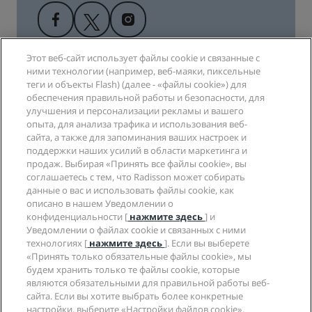
Этот веб-сайт использует файлы cookie и связанные с
ними технологии (например, веб-маяки, пиксельные
теги и объекты Flash) (далее - «файлы cookie») для
обеспечения правильной работы и безопасности, для
Популярные направления
улучшения и персонализации рекламы и вашего
опыта, для анализа трафика и использования веб-
сайта, а также для запоминания ваших настроек и
Быстрые ссылки
поддержки наших усилий в области маркетинга и
продаж. Выбирая «Принять все файлы cookie», вы
Туристические компании
соглашаетесь с тем, что Radisson может собирать
данные о вас и использовать файлы cookie, как
описано в нашем Уведомлении о
Компания
конфиденциальности [
нажмите здесь
] и
Уведомлении о файлах cookie и связанных с ними
Юридическая информация
технологиях [
нажмите здесь
]. Если вы выберете
«Принять только обязательные файлы cookie», мы
будем хранить только те файлы cookie, которые
Помощь
являются обязательными для правильной работы веб-
сайта. Если вы хотите выбрать более конкретные
настройки, выберите «Настройки файлов cookie».