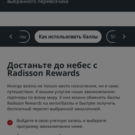
выбранного перевозчика
Park Plaza
Park Inn by Radisson
Отели в центре города
Посетите наш блог
тать баллы
Как использовать баллы
Shop
Prize by Radisson
Country Inn & Suites
Достаньте до небес с
Аффилированные бренды в Китае
Radisson Rewards
J.
Jin Jiang
Иногда важно не только место назначения, но и само
путешествие. К вашим услугам наши авиакомпании-
партнеры по всему миру. У них можно обменять баллы
Kunlun
Golden Tulip
Radisson Rewards на мили/баллы и быстрее получить
бесплатный перелет выбранной авиалинией.
Войдите в свою учетную запись и выберите
программу авиакомпании ниже.