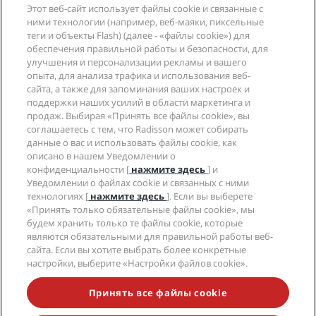
Этот веб-сайт использует файлы cookie и связанные с
ними технологии (например, веб-маяки, пиксельные
Юридическая информация
теги и объекты Flash) (далее - «файлы cookie») для
обеспечения правильной работы и безопасности, для
Помощь
улучшения и персонализации рекламы и вашего
опыта, для анализа трафика и использования веб-
сайта, а также для запоминания ваших настроек и
Социальные сети
поддержки наших усилий в области маркетинга и
продаж. Выбирая «Принять все файлы cookie», вы
соглашаетесь с тем, что Radisson может собирать
Бренды Radisson Hotels
данные о вас и использовать файлы cookie, как
tiktok
instagram
youtube
facebook
whatsapp
pinterest
threads
twitter
linkedin
описано в нашем Уведомлении о
конфиденциальности [
нажмите здесь
] и
Уведомлении о файлах cookie и связанных с ними
технологиях [
нажмите здесь
]. Если вы выберете
«Принять только обязательные файлы cookie», мы
будем хранить только те файлы cookie, которые
НЕ ПРОПУСТИТЕ НАШИ ПРЕДЛОЖЕНИЯ,
являются обязательными для правильной работы веб-
ПОЛЬЗУЮЩИЕСЯ НАИБОЛЬШЕЙ
сайта. Если вы хотите выбрать более конкретные
ПОПУЛЯРНОСТЬЮ
настройки, выберите «Настройки файлов cookie».
Принять все файлы cookie
© 2026 Radisson Hotel Group.
Все права защищены. RHG Radisson