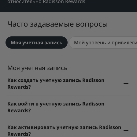
относительно Radisson Rewards
Park Plaza
Park Inn by Radisson
Отели в центре города
Часто задаваемые вопросы
Посетите наш блог
Prize by Radisson
Country Inn & Suites
Моя учетная запись
Мой уровень и привилег
Аффилированные бренды в Китае
Моя учетная запись
J.
Jin Jiang
Как создать учетную запись Radisson
Rewards?
Kunlun
Как войти в учетную запись Radisson
Golden Tulip
Rewards?
Как активировать учетную запись Radisson
Rewards?