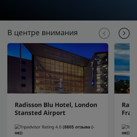
В центре внимания
Radisson Blu Hotel, London
Radi
Stansted Airport
Fran
(8805 отзыва (-
ов))
ов))