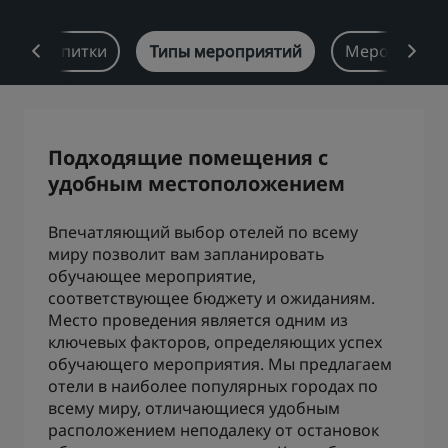
Park Plaza
Park Inn by Radisson
Еда и напитки
Типы мероприятий
Мероприятия
Отели в центре города
Посетите наш блог
Prize by Radisson
Country Inn & Suites
Подходящие помещения с
удобным местоположением
Аффилированные бренды в Китае
Впечатляющий выбор отелей по всему
J.
Jin Jiang
миру позволит вам запланировать
обучающее мероприятие,
соответствующее бюджету и ожиданиям.
Место проведения является одним из
Kunlun
Golden Tulip
ключевых факторов, определяющих успех
обучающего мероприятия. Мы предлагаем
отели в наиболее популярных городах по
всему миру, отличающиеся удобным
расположением неподалеку от остановок