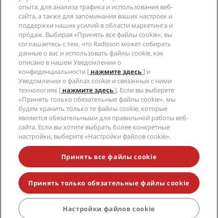
Социальные сети
опыта, для анализа трафика и использования веб-
сайта, а также для запоминания ваших настроек и
поддержки наших усилий в области маркетинга и
Бренды Radisson Hotels
продаж. Выбирая «Принять все файлы cookie», вы
соглашаетесь с тем, что Radisson может собирать
tiktok
instagram
youtube
facebook
whatsapp
pinterest
threads
twitter
linkedin
данные о вас и использовать файлы cookie, как
описано в нашем Уведомлении о
конфиденциальности [
нажмите здесь
] и
Уведомлении о файлах cookie и связанных с ними
технологиях [
нажмите здесь
]. Если вы выберете
НЕ ПРОПУСТИТЕ НАШИ ПРЕДЛОЖЕНИЯ,
«Принять только обязательные файлы cookie», мы
ПОЛЬЗУЮЩИЕСЯ НАИБОЛЬШЕЙ
будем хранить только те файлы cookie, которые
ПОПУЛЯРНОСТЬЮ
являются обязательными для правильной работы веб-
сайта. Если вы хотите выбрать более конкретные
настройки, выберите «Настройки файлов cookie».
© 2026 Radisson Hotel Group.
Все права
Принять все файлы cookie
защищены. RHG Radisson Hotel Group, Radisson,
Radisson RED, Radisson Blu, Radisson Collection,
Radisson Individuals, Park Plaza, Park Inn, Country Inn
& Suites, Prize by Radisson, Radisson Rewards и
Принять только обязательные файлы cookie
Radisson Meetings являются торговыми знаками
Radisson Hotel Group.
Настройки файлов cookie