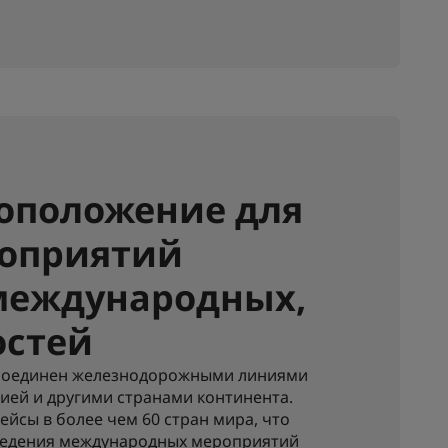
оположение для
роприятий
 международных,
остей
 соединен железнодорожными линиями
цией и другими странами континента.
йсы в более чем 60 стран мира, что
оведения международных мероприятий