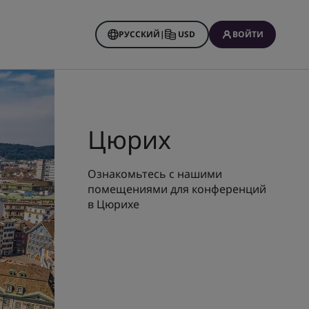
РУССКИЙ
|
USD
ВОЙТИ
 Rewards
нирования
Цюрих
Ознакомьтесь с нашими
помещениями для конференций
в Цюрихе