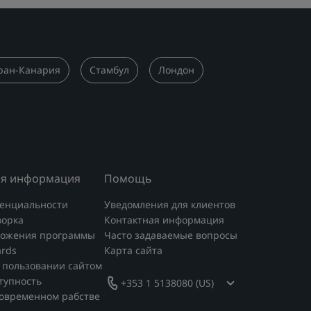
ран-Канария
Стамбул
Лондон
я информация
Помощь
енциальности
Уведомления для клиентов
ворка
Контактная информация
ложения программы
Часто задаваемые вопросы
ards
Карта сайта
 пользовании сайтом
тупность
+353 1 5138080 (US)
современном рабстве