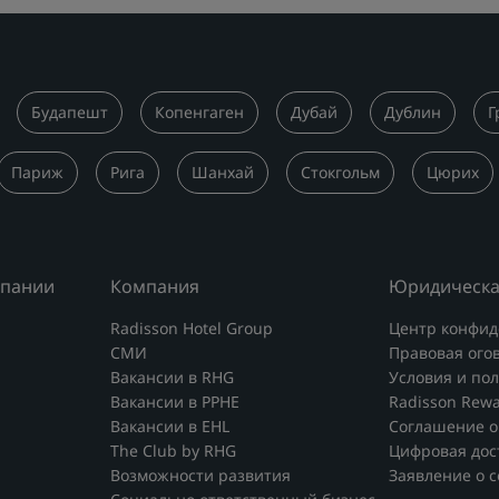
Будапешт
Копенгаген
Дубай
Дублин
Г
Париж
Рига
Шанхай
Стокгольм
Цюрих
мпании
Компания
Юридическа
Radisson Hotel Group
Центр конфид
СМИ
Правовая ого
Вакансии в RHG
Условия и по
Вакансии в PPHE
Radisson Rew
Вакансии в EHL
Соглашение о
The Club by RHG
Цифровая дос
Возможности развития
Заявление о 