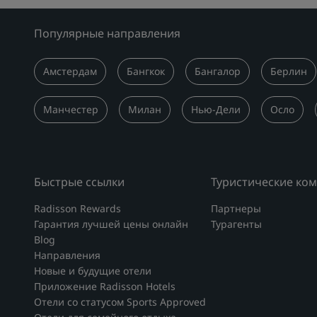
Популярные направления
Амстердам
Бангкок
Бангалор
Берлин
Манчестер
Милан
Нью-Дели
Осло
Быстрые ссылки
Туристические ко
Radisson Rewards
Партнеры
Гарантия лучшей цены онлайн
Турагенты
Blog
Направления
Новые и будущие отели
Приложение Radisson Hotels
Отели со статусом Sports Approved