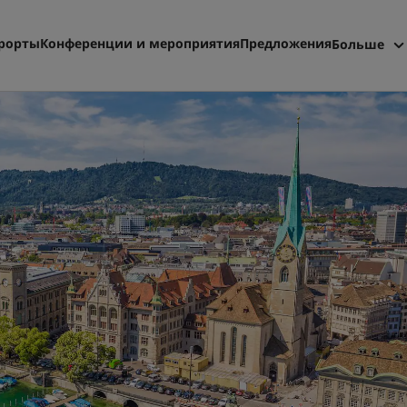
рорты
Конференции и мероприятия
Предложения
Больше
Radisson
Мои бро