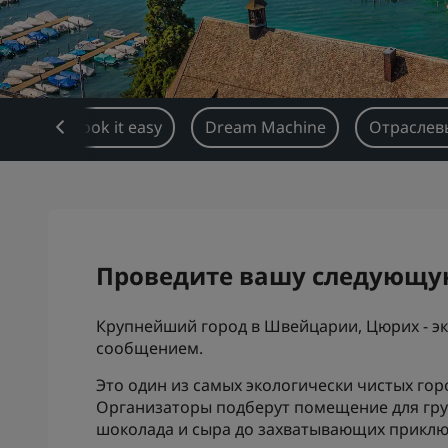
зор
Book it easy
Dream Machine
Отраслев
Проведите вашу следующу
Крупнейший город в Швейцарии, Цюрих - э
сообщением.
Это один из самых экологически чистых гор
Организаторы подберут помещение для груп
шоколада и сыра до захватывающих приклю