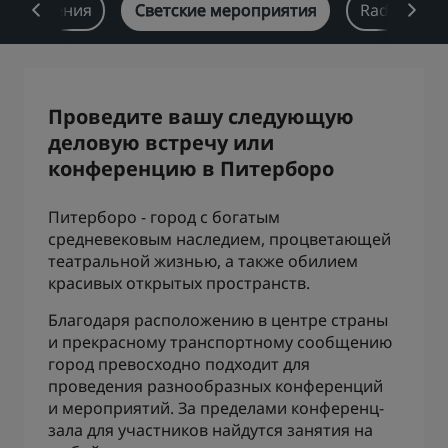
ые решения
Светские мероприятия
Radisson R
Park Plaza
Park Inn by Radisson
Отели в центре города
Посетите наш блог
Проведите вашу следующую
Prize by Radisson
Country Inn & Suites
деловую встречу или
конференцию в Питерборо
Питерборо - город с богатым
Аффилированные бренды в Китае
средневековым наследием, процветающей
J.
Jin Jiang
театральной жизнью, а также обилием
красивых открытых пространств.
Благодаря расположению в центре страны
Kunlun
Golden Tulip
и прекрасному транспортному сообщению
город превосходно подходит для
проведения разнообразных конференций
и мероприятий. За пределами конференц-
зала для участников найдутся занятия на