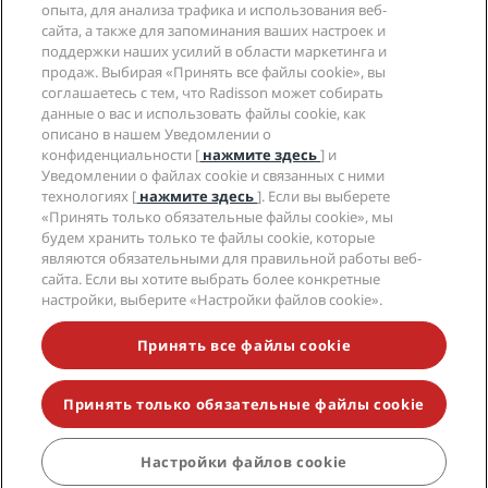
Социальные сети
опыта, для анализа трафика и использования веб-
сайта, а также для запоминания ваших настроек и
поддержки наших усилий в области маркетинга и
Бренды Radisson Hotels
продаж. Выбирая «Принять все файлы cookie», вы
tiktok
instagram
youtube
facebook
whatsapp
pinterest
threads
twitter
linkedin
соглашаетесь с тем, что Radisson может собирать
данные о вас и использовать файлы cookie, как
описано в нашем Уведомлении о
конфиденциальности [
нажмите здесь
] и
Уведомлении о файлах cookie и связанных с ними
технологиях [
нажмите здесь
]. Если вы выберете
НЕ ПРОПУСТИТЕ НАШИ ПРЕДЛОЖЕНИЯ,
«Принять только обязательные файлы cookie», мы
ПОЛЬЗУЮЩИЕСЯ НАИБОЛЬШЕЙ
будем хранить только те файлы cookie, которые
ПОПУЛЯРНОСТЬЮ
являются обязательными для правильной работы веб-
сайта. Если вы хотите выбрать более конкретные
настройки, выберите «Настройки файлов cookie».
© 2026 Radisson Hotel Group.
Все права
Принять все файлы cookie
защищены. RHG Radisson Hotel Group, Radisson,
Radisson RED, Radisson Blu, Radisson Collection,
Radisson Individuals, Park Plaza, Park Inn, Country Inn
& Suites, Prize by Radisson, Radisson Rewards и
Принять только обязательные файлы cookie
Radisson Meetings являются торговыми знаками
Radisson Hotel Group.
Настройки файлов cookie