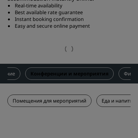
Real-time availability
Best available rate guarantee
Instant booking confirmation
Easy and secure online payment
итание
Конференции и мероприятия
Фитне
Помещения для мероприятий
Еда и напитки