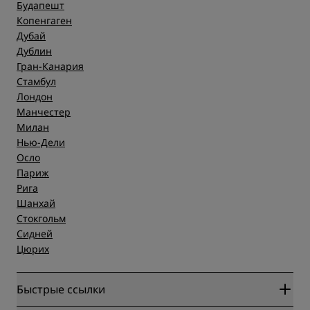
Будапешт
Копенгаген
Дубай
Дублин
Гран-Канария
Стамбул
Лондон
Манчестер
Милан
Нью-Дели
Осло
Париж
Рига
Шанхай
Стокгольм
Сидней
Цюрих
Быстрые ссылки