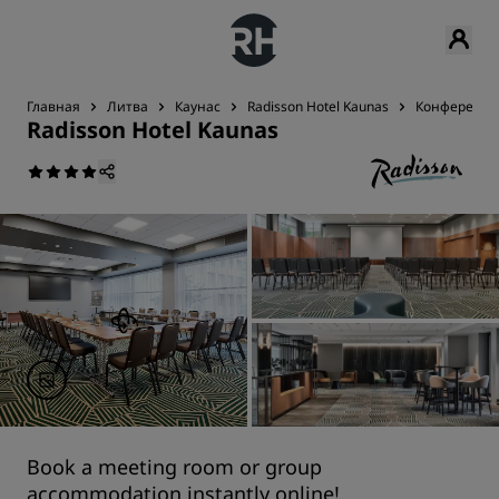
Главная
Литва
Каунас
Radisson Hotel Kaunas
Конференци
Radisson Hotel Kaunas
Book a meeting room or group
accommodation instantly online!