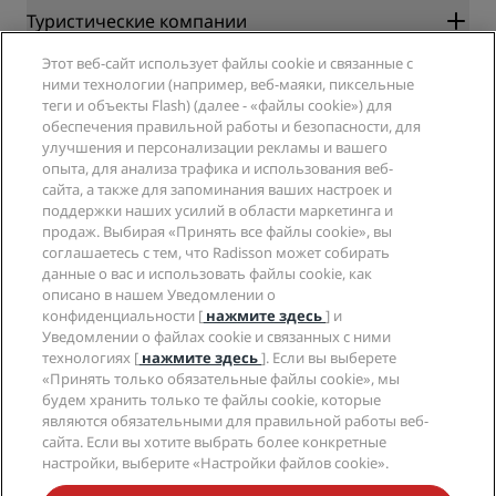
Radisson Rewards
Туристические компании
Гарантия лучшей цены онлайн
Этот веб-сайт использует файлы cookie и связанные с
Blog
Партнеры
Компания
ними технологии (например, веб-маяки, пиксельные
Направления
Турагенты
теги и объекты Flash) (далее - «файлы cookie») для
Новые и будущие отели
Radisson Hotel Group
обеспечения правильной работы и безопасности, для
Юридическая информация
Приложение Radisson Hotels
улучшения и персонализации рекламы и вашего
СМИ
Отели со статусом Sports Approved
опыта, для анализа трафика и использования веб-
Вакансии в RHG
Центр конфиденциальности
Помощь
Отели для семейного отдыха
сайта, а также для запоминания ваших настроек и
Вакансии в PPHE
Правовая оговорка
Охрана здоровья и безопасность
поддержки наших усилий в области маркетинга и
Вакансии в EHL
Условия и положения программы Radisson Rewards
продаж. Выбирая «Принять все файлы cookie», вы
Уведомления для клиентов
The Club by RHG
Социальные сети
Соглашение о пользовании сайтом
соглашаетесь с тем, что Radisson может собирать
Контактная информация
Возможности развития
данные о вас и использовать файлы cookie, как
Цифровая доступность
Часто задаваемые вопросы
Бренды Radisson Hotels
Социально ответственный бизнес
описано в нашем Уведомлении о
Заявление о современном рабстве
Карта сайта
конфиденциальности [
нажмите здесь
] и
Закупки
Уведомлении о файлах cookie и связанных с ними
технологиях [
нажмите здесь
]. Если вы выберете
«Принять только обязательные файлы cookie», мы
будем хранить только те файлы cookie, которые
являются обязательными для правильной работы веб-
сайта. Если вы хотите выбрать более конкретные
настройки, выберите «Настройки файлов cookie».
НЕ ПРОПУСТИТЕ НАШИ ПРЕДЛОЖЕНИЯ,