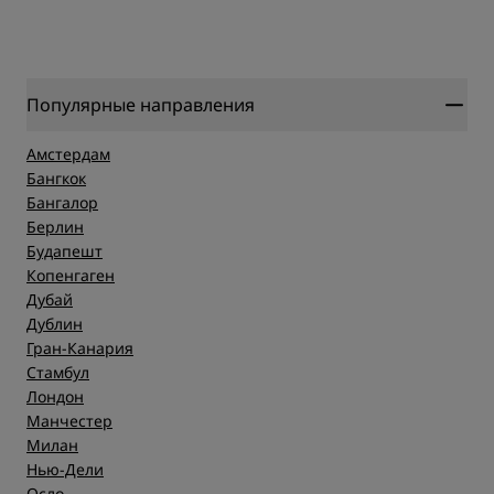
Популярные направления
Амстердам
Бангкок
Бангалор
Берлин
Будапешт
Копенгаген
Дубай
Дублин
Гран-Канария
Стамбул
Лондон
Манчестер
Милан
Нью-Дели
Осло