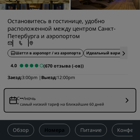
Остановитесь в гостинице, удобно
расположенной между центром Санкт-
Петербурга и аэропортом
Шаттл в аэропорт / из аэропорта
Идеальный вариант для д
4.0
(670 отзыва (-ов))
Заезд
3:00pm
Выезд
12:00pm
--
С
/ночь
* самый низкий тариф на ближайшие 60 дней
Обзор
Номера
Питание
Конфере