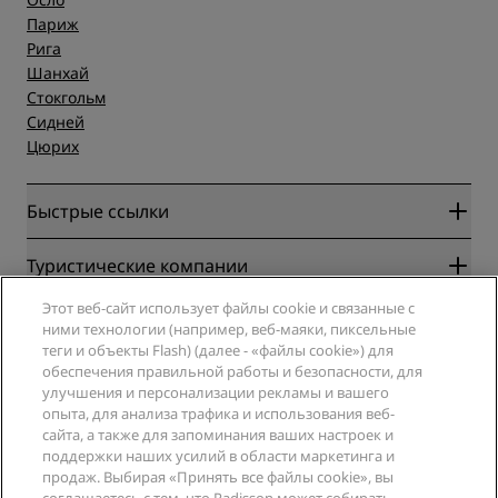
Париж
Рига
Шанхай
Стокгольм
Сидней
Цюрих
Быстрые ссылки
Radisson Rewards
Туристические компании
Гарантия лучшей цены онлайн
Этот веб-сайт использует файлы cookie и связанные с
Blog
Партнеры
Компания
ними технологии (например, веб-маяки, пиксельные
Направления
Турагенты
теги и объекты Flash) (далее - «файлы cookie») для
Новые и будущие отели
Radisson Hotel Group
обеспечения правильной работы и безопасности, для
Юридическая информация
Приложение Radisson Hotels
улучшения и персонализации рекламы и вашего
СМИ
Отели со статусом Sports Approved
опыта, для анализа трафика и использования веб-
Вакансии в RHG
Центр конфиденциальности
Помощь
Отели для семейного отдыха
сайта, а также для запоминания ваших настроек и
Вакансии в PPHE
Правовая оговорка
поддержки наших усилий в области маркетинга и
Охрана здоровья и безопасность
Вакансии в EHL
Условия и положения программы Radisson Rewards
продаж. Выбирая «Принять все файлы cookie», вы
Уведомления для клиентов
The Club by RHG
Социальные сети
Соглашение о пользовании сайтом