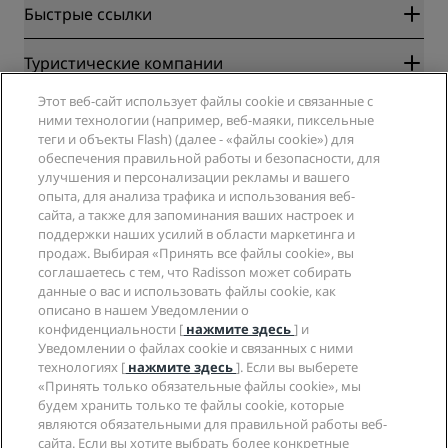
Быстрые ссылки
Radisson Rewards
Туристические компании
Гарантия лучшей цены онлайн
Этот веб-сайт использует файлы cookie и связанные с
Blog
Партнеры
Компания
ними технологии (например, веб-маяки, пиксельные
Направления
Турагенты
теги и объекты Flash) (далее - «файлы cookie») для
Новые и будущие отели
Radisson Hotel Group
обеспечения правильной работы и безопасности, для
Юридическая информация
Приложение Radisson Hotels
улучшения и персонализации рекламы и вашего
СМИ
Отели со статусом Sports Approved
опыта, для анализа трафика и использования веб-
Вакансии в RHG
Центр конфиденциальности
Помощь
Отели для семейного отдыха
сайта, а также для запоминания ваших настроек и
Вакансии в PPHE
Правовая оговорка
Охрана здоровья и безопасность
поддержки наших усилий в области маркетинга и
Вакансии в EHL
Условия и положения программы Radisson Rewards
продаж. Выбирая «Принять все файлы cookie», вы
Уведомления для клиентов
The Club by RHG
Социальные сети
Соглашение о пользовании сайтом
соглашаетесь с тем, что Radisson может собирать
Контактная информация
Возможности развития
данные о вас и использовать файлы cookie, как
Цифровая доступность
Часто задаваемые вопросы
Бренды Radisson Hotels
Социально ответственный бизнес
описано в нашем Уведомлении о
Заявление о современном рабстве
Карта сайта
конфиденциальности [
нажмите здесь
] и
Закупки
Уведомлении о файлах cookie и связанных с ними
технологиях [
нажмите здесь
]. Если вы выберете
«Принять только обязательные файлы cookie», мы
будем хранить только те файлы cookie, которые
являются обязательными для правильной работы веб-
сайта. Если вы хотите выбрать более конкретные