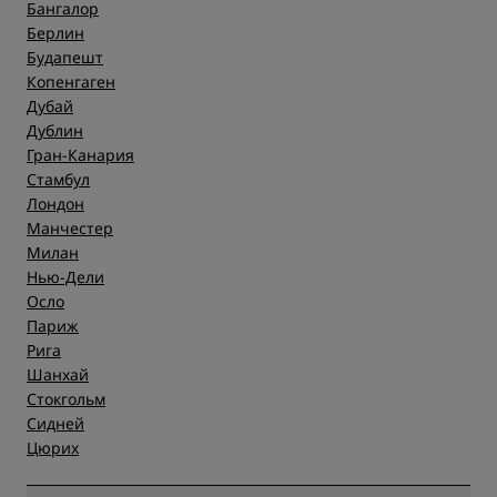
Бангалор
Берлин
Будапешт
Копенгаген
Дубай
Дублин
Гран-Канария
Стамбул
Лондон
Манчестер
Милан
Нью-Дели
Осло
Париж
Рига
Шанхай
Стокгольм
Сидней
Цюрих