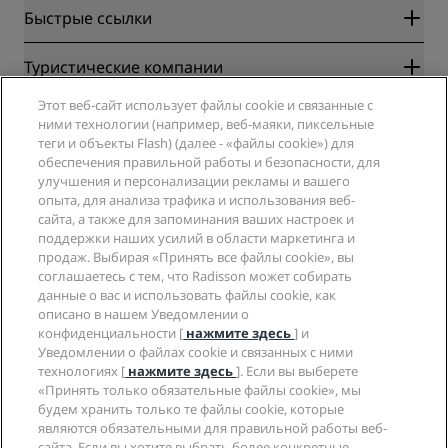
Быстрые ссылки
Radisson Rewards
Туристические компании
Гарантия лучшей цены онлайн
Этот веб-сайт использует файлы cookie и связанные с
Blog
Партнеры
Компания
ними технологии (например, веб-маяки, пиксельные
Направления
Турагенты
теги и объекты Flash) (далее - «файлы cookie») для
Новые и будущие отели
Radisson Hotel Group
обеспечения правильной работы и безопасности, для
Юридическая информация
Приложение Radisson Hotels
улучшения и персонализации рекламы и вашего
СМИ
Отели со статусом Sports Approved
опыта, для анализа трафика и использования веб-
Вакансии в RHG
Центр конфиденциальности
Помощь
Отели для семейного отдыха
сайта, а также для запоминания ваших настроек и
Вакансии в PPHE
Правовая оговорка
поддержки наших усилий в области маркетинга и
Охрана здоровья и безопасность
Вакансии в EHL
Условия и положения программы Radisson Rewards
продаж. Выбирая «Принять все файлы cookie», вы
Уведомления для клиентов
The Club by RHG
Социальные сети
Соглашение о пользовании сайтом
соглашаетесь с тем, что Radisson может собирать
Контактная информация
Возможности развития
данные о вас и использовать файлы cookie, как
Цифровая доступность
Часто задаваемые вопросы
Бренды Radisson Hotels
описано в нашем Уведомлении о
Социально ответственный бизнес
Заявление о современном рабстве
Карта сайта
конфиденциальности [
нажмите здесь
] и
Закупки
Уведомлении о файлах cookie и связанных с ними
технологиях [
нажмите здесь
]. Если вы выберете
«Принять только обязательные файлы cookie», мы
будем хранить только те файлы cookie, которые
являются обязательными для правильной работы веб-
сайта. Если вы хотите выбрать более конкретные