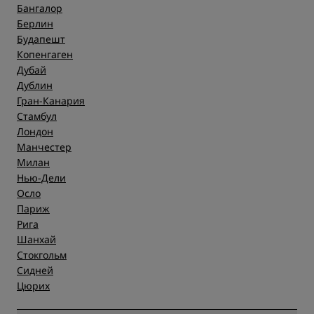
Бангалор
Берлин
Будапешт
Копенгаген
Дубай
Дублин
Гран-Канария
Стамбул
Лондон
Манчестер
Милан
Нью-Дели
Осло
Париж
Рига
Шанхай
Стокгольм
Сидней
Цюрих