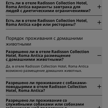
Есть ли в отеле Radisson Collection Hotel,
завтрака составляет 38 евро для взрослых и 15 евро для
Roma Antica варианты завтрака для
детей в возрасте до 12 лет.
людей с диетическими ограничениями?
В отеле Radisson Collection Hotel, Roma Antica
Есть ли в отеле Radisson Collection Hotel,
предлагаются следующие варианты завтрака для людей
Roma Antica кафе или рестораны?
с диетическими ограничениями: безглютеновый,
безлактозный, веганский, органический и
Да, в отеле Radisson Collection Hotel, Roma Antica есть
вегетарианский.
несколько ресторанов.
Порядок проживания с домашними
животными
Разрешено ли в отеле Radisson Collection
Hotel, Roma Antica размещение
с домашними животными?
Да, в отеле Radisson Collection Hotel, Roma Antica
возможно размещение домашних животных.
Разрешено ли проживание с собаками-
поводырями в отеле Radisson Collection
Hotel, Roma Antica?
Да, в отеле Radisson Collection Hotel, Roma Antica
Разрешено ли проживание со
разрешено проживание с собаками-поводырями.
служебными собаками или собаками