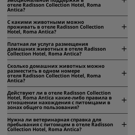
эмоциональной поддержки в
отеле Radisson Collection Hotel, Roma
Antica?
Да, в отеле Radisson Collection Hotel, Roma Antica
С какими животными можно
разрешено проживание со служебными собаками или
проживать в отеле Radisson Collection
собаками эмоциональной поддержки.
Hotel, Roma Antica?
В отеле Radisson Collection Hotel, Roma Antica
Платная ли услуга размещения
разрешено проживание с кошками и собаками.
домашних животных в отеле Radisson
Максимальный допустимый вес питомца - 25.
Collection Hotel, Roma Antica?
Да, услуга размещения домашних животных в
Сколько домашних животных можно
отеле Radisson Collection Hotel, Roma Antica платная
разместить в одном номере
(стоимость - 50 евро за пребывание).
отеля Radisson Collection Hotel, Roma
Antica?
В отеле Radisson Collection Hotel, Roma Antica в номере
Действуют ли в отеле Radisson Collection
может проживать не более двух домашних животных.
Hotel, Roma Antica какие-либо правила в
отношении нахождения с питомцами в
зонах общего пользования?
Нет, в отеле Radisson Collection Hotel, Roma Antica нет
Нужна ли ветеринарная справка для
правил в отношении нахождения с питомцами в зонах
пребывания с питомцем в отеле Radisson
общего пользования.
Collection Hotel, Roma Antica?