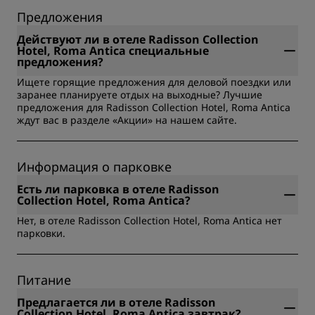
обеспечения чистоты и дезинфекции ради здоровья
Предложения
и безопасности наших гостей. Узнайте больше:
https://www.radissonhotels.com/ru-ru/social-
Действуют ли в отеле Radisson Collection
responsibility/health-safety
Hotel, Roma Antica специальные
предложения?
Ищете горящие предложения для деловой поездки или
заранее планируете отдых на выходные? Лучшие
предложения для Radisson Collection Hotel, Roma Antica
ждут вас в разделе «Акции» на нашем сайте.
Информация о парковке
Есть ли парковка в отеле Radisson
Collection Hotel, Roma Antica?
Нет, в отеле Radisson Collection Hotel, Roma Antica нет
парковки.
Питание
Предлагается ли в отеле Radisson
Collection Hotel, Roma Antica завтрак?