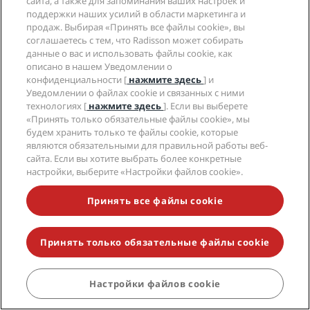
сайта, а также для запоминания ваших настроек и
Мероприятия и конференции - условия и
поддержки наших усилий в области маркетинга и
положения
продаж. Выбирая «Принять все файлы cookie», вы
соглашаетесь с тем, что Radisson может собирать
данные о вас и использовать файлы cookie, как
описано в нашем Уведомлении о
конфиденциальности [
нажмите здесь
] и
Уведомлении о файлах cookie и связанных с ними
технологиях [
нажмите здесь
]. Если вы выберете
«Принять только обязательные файлы cookie», мы
будем хранить только те файлы cookie, которые
Совершенство
являются обязательными для правильной работы веб-
сайта. Если вы хотите выбрать более конкретные
в деталях
настройки, выберите «Настройки файлов cookie».
Принять все файлы cookie
Откройте для себя
уникальную
Принять только обязательные файлы cookie
коллекцию
легендарных
Настройки файлов cookie
ЗАБРОНИРОВАТЬ
отелей с местным