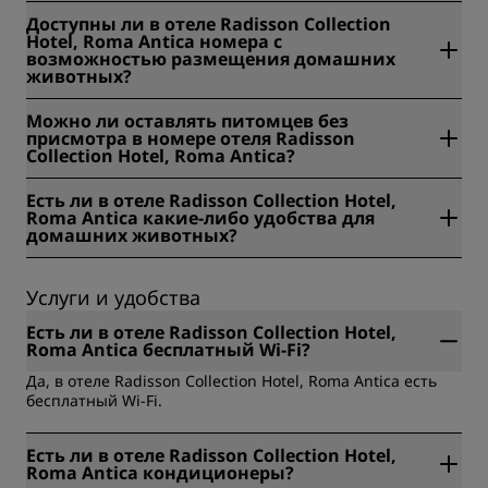
Нет, для пребывания с питомцем в отеле Radisson
Доступны ли в отеле Radisson Collection
Collection Hotel, Roma Antica не нужна ветеринарная
Hotel, Roma Antica номера с
справка.
возможностью размещения домашних
животных?
Нет, в отеле Radisson Collection Hotel, Roma Antica нет
Можно ли оставлять питомцев без
специальных номеров для размещения домашних
присмотра в номере отеля Radisson
животных.
Collection Hotel, Roma Antica?
Нет, в отеле Radisson Collection Hotel, Roma Antica
Есть ли в отеле Radisson Collection Hotel,
нельзя оставлять питомцев без присмотра в номере.
Roma Antica какие-либо удобства для
домашних животных?
Да, отель Radisson Collection Hotel, Roma Antica
предлагает специальные места для сна для домашних
Услуги и удобства
животных, а также миски для еды и воды.
Есть ли в отеле Radisson Collection Hotel,
Roma Antica бесплатный Wi-Fi?
Да, в отеле Radisson Collection Hotel, Roma Antica есть
бесплатный Wi-Fi.
Есть ли в отеле Radisson Collection Hotel,
Roma Antica кондиционеры?