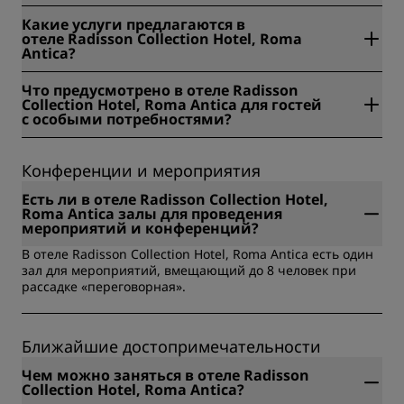
Да, в отеле Radisson Collection Hotel, Roma Antica есть
Какие услуги предлагаются в
кондиционеры.
отеле Radisson Collection Hotel, Roma
Antica?
Услуги, предлагаемые в отеле Radisson Collection Hotel,
Что предусмотрено в отеле Radisson
Roma Antica: Безналичная оплата, Персонал, говорящий
Collection Hotel, Roma Antica для гостей
на нескольких языках, Рестораны на территории,
с особыми потребностями?
Возможно размещение домашних животных, Одобрено
для спортсменов, Пребывания в экологичных отелях,
Удобства для гостей с особыми потребностями Radisson
Бар, Завтрак (шведский стол), Обслуживание в номере,
Collection Hotel, Roma Antica включают: Автоматическая
Конференции и мероприятия
Фитнес-центр, Спа-салон, Завтрак навынос, Завтрак,
дверь на входе, Лифт, Проживание с собаками-
Доступность для гостей с ограниченными
поводырями, Специально обученный персонал, Вход без
Есть ли в отеле Radisson Collection Hotel,
возможностями, Онлайн-регистрация заезда,
ступенек, Голосовое оповещение в лифтах, Туалет с
Roma Antica залы для проведения
Возможность раннего заезда, Помещение для хранения
доступом для инвалидных колясок, в фойе.
мероприятий и конференций?
багажа, Бесплатные чай и кофе, Бесплатный вайфай,
В отеле Radisson Collection Hotel, Roma Antica есть один
Мини-сейф, Услуги прачечной, Мини-бар или
зал для мероприятий, вмещающий до 8 человек при
холодильник, Для некурящих, Поощрительные поездки,
рассадке «переговорная».
Поощрительные поездки, Фирменные мероприятия
ассоциации, Поездки для госслужащих.
Ближайшие достопримечательности
Чем можно заняться в отеле Radisson
Collection Hotel, Roma Antica?