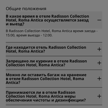
Общие положения
В какое время в отеле Radisson Collection
Hotel, Roma Antica осуществляется заезд
и выезд?
В Radisson Collection Hotel, Roma Antica время заезда -
15:00, время выезда - 12:00.
Где находится отель Radisson Collection
Hotel, Roma Antica?
Radisson Collection Hotel, Roma Antica находится по
Запрещено ли курение в отеле Radisson
адресу Via delle Botteghe Oscure, 46, Рим, Италия.
Collection Hotel, Roma Antica?
Да, в Radisson Collection Hotel, Roma Antica курение
Можно ли оставить багаж на хранение
запрещено.
в отеле Radisson Collection Hotel, Roma
Antica?
Да, в Radisson Collection Hotel, Roma Antica
Принимаются ли в отеле Radisson
предоставляется услуга хранения багажа.
Collection Hotel, Roma Antica меры
обеспечения чистоты и дезинфекции?
Во всех отелях Radisson принимаются меры для