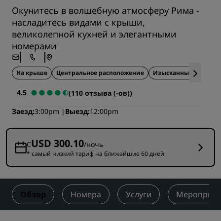
Окунитесь в волшебную атмосферу Рима -
насладитесь видами с крыши,
великолепной кухней и элегантными
номерами
На крыше
Центральное расположение
Изысканные блюда
4.5
(110 отзыва (-ов))
Заезд
3:00pm
Выезд
12:00pm
USD 300.10
С
/ночь
* самый низкий тариф на ближайшие 60 дней
Обзор
Номера
Услуги
Мероприят