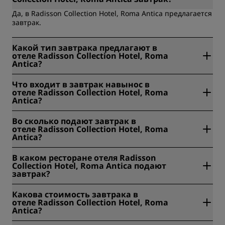
Да, в Radisson Collection Hotel, Roma Antica предлагается
завтрак.
Какой тип завтрака предлагают в
отеле Radisson Collection Hotel, Roma
Antica?
Отель Radisson Collection Hotel, Roma Antica предлагает
Что входит в завтрак навынос в
следующие виды завтраков: еда навынос, выбор блюд
отеле Radisson Collection Hotel, Roma
из меню, услуга Grab & Go, поздний завтрак,
Antica?
обслуживание номеров, шведский стол.
В завтрак навынос в отеле Radisson Collection Hotel,
Во сколько подают завтрак в
Roma Antica входит следующее: фруктовый сок, йогурт,
отеле Radisson Collection Hotel, Roma
круассан, пирожное, яйца, протеиновые батончики и
Antica?
другие варианты по запросу. Стоимость - 20 евро.
В отеле Radisson Collection Hotel, Roma Antica завтрак
В каком ресторане отеля Radisson
подается ежедневно с 7:00 до 11:00. Завтрак в номер
Collection Hotel, Roma Antica подают
подают с 7:00 до 11:00 с понедельника по пятницу, а
завтрак?
также с 8:00 до 12:00 по выходным и в государственные
праздники.
Завтрак в отеле Radisson Collection Hotel, Roma Antica
Какова стоимость завтрака в
сервируется на нулевом этаже.
отеле Radisson Collection Hotel, Roma
Antica?
В отеле Radisson Collection Hotel, Roma Antica стоимость