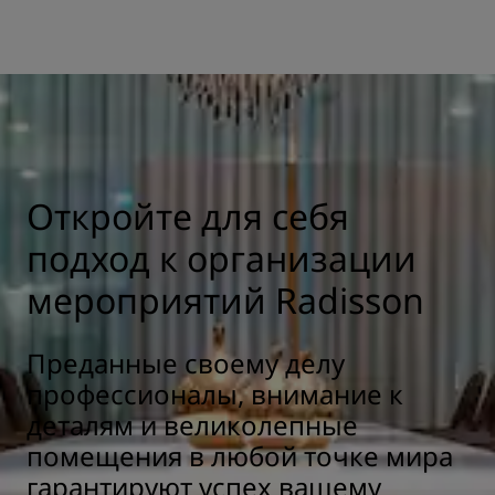
Откройте для себя
подход к организации
мероприятий Radisson
Преданные своему делу
профессионалы, внимание к
деталям и великолепные
помещения в любой точке мира
гарантируют успех вашему