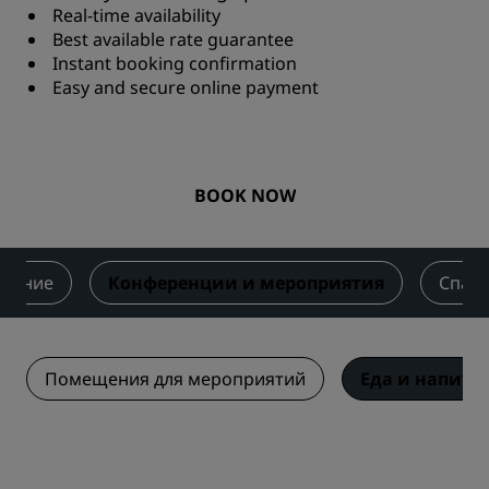
Real-time availability
Best available rate guarantee
Instant booking confirmation
Easy and secure online payment
BOOK NOW
итание
Конференции и мероприятия
Спа-с
Помещения для мероприятий
Еда и напитк