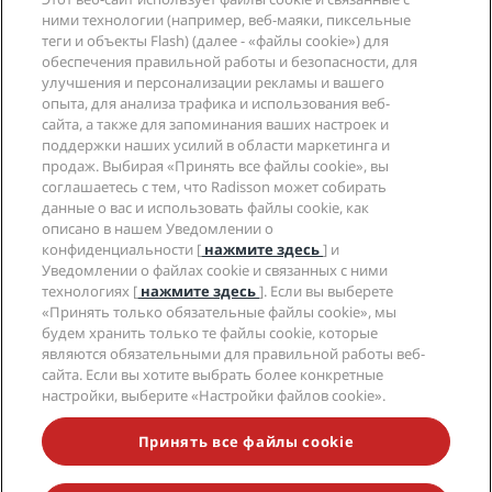
Blog
Партнеры
Компания
ними технологии (например, веб-маяки, пиксельные
Направления
Турагенты
теги и объекты Flash) (далее - «файлы cookie») для
Новые и будущие отели
Radisson Hotel Group
обеспечения правильной работы и безопасности, для
Юридическая информация
Приложение Radisson Hotels
улучшения и персонализации рекламы и вашего
СМИ
Отели со статусом Sports Approved
опыта, для анализа трафика и использования веб-
Вакансии в RHG
Центр конфиденциальности
Помощь
Отели для семейного отдыха
сайта, а также для запоминания ваших настроек и
Вакансии в PPHE
Правовая оговорка
Охрана здоровья и безопасность
поддержки наших усилий в области маркетинга и
Вакансии в EHL
Условия и положения программы Radisson Rewards
продаж. Выбирая «Принять все файлы cookie», вы
Уведомления для клиентов
The Club by RHG
Социальные сети
Соглашение о пользовании сайтом
соглашаетесь с тем, что Radisson может собирать
Контактная информация
Возможности развития
данные о вас и использовать файлы cookie, как
Цифровая доступность
Часто задаваемые вопросы
Бренды Radisson Hotels
Социально ответственный бизнес
описано в нашем Уведомлении о
Заявление о современном рабстве
Карта сайта
конфиденциальности [
нажмите здесь
] и
Закупки
Уведомлении о файлах cookie и связанных с ними
технологиях [
нажмите здесь
]. Если вы выберете
«Принять только обязательные файлы cookie», мы
будем хранить только те файлы cookie, которые
являются обязательными для правильной работы веб-
сайта. Если вы хотите выбрать более конкретные
настройки, выберите «Настройки файлов cookie».
НЕ ПРОПУСТИТЕ НАШИ ПРЕДЛОЖЕНИЯ,
ПОЛЬЗУЮЩИЕСЯ НАИБОЛЬШЕЙ ПОПУЛЯРНОСТЬЮ
Принять все файлы cookie