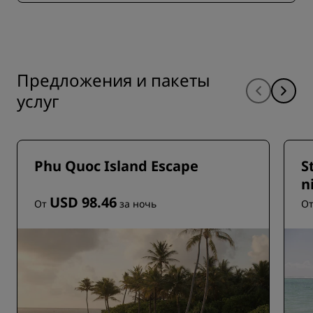
Предложения и пакеты
услуг
Phu Quoc Island Escape
S
n
USD 98.46
От
за ночь
О