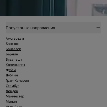
Популярные направления
Амстердам
Бангкок
Бангалор
Берлин
Будапешт
Копенгаген
Дубай
Дублин
Гран-Канария
Стамбул
Лондон
Манчестер
Милан
Нью-Дели