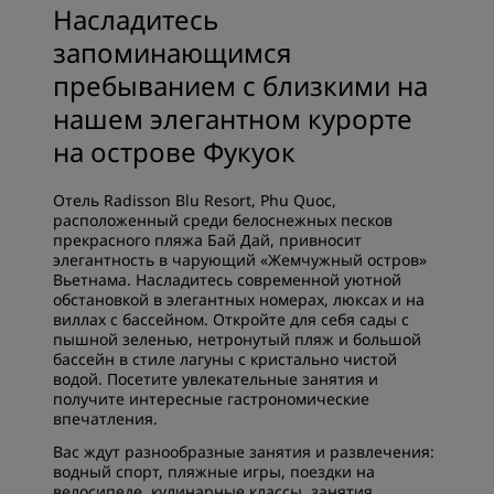
Насладитесь
запоминающимся
пребыванием с близкими на
нашем элегантном курорте
на острове Фукуок
Отель Radisson Blu Resort, Phu Quoc,
расположенный среди белоснежных песков
прекрасного пляжа Бай Дай, привносит
элегантность в чарующий «Жемчужный остров»
Вьетнама. Насладитесь современной уютной
обстановкой в элегантных номерах, люксах и на
виллах с бассейном. Откройте для себя сады с
пышной зеленью, нетронутый пляж и большой
бассейн в стиле лагуны с кристально чистой
водой. Посетите увлекательные занятия и
получите интересные гастрономические
впечатления.
Вас ждут разнообразные занятия и развлечения:
водный спорт, пляжные игры, поездки на
велосипеде, кулинарные классы, занятия