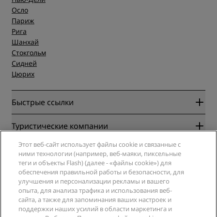
Осло
Париж
Рига
Шанхай
Стокгольм
Сидней
Цюрих
Быстрые ссылки
Radisson Rewards
Туристические компании
Гарантия лучшей цены онлайн
Этот веб-сайт использует файлы cookie и связанные с
Blog
Партнеры
Компания
ними технологии (например, веб-маяки, пиксельные
Направления
Турагенты
теги и объекты Flash) (далее - «файлы cookie») для
Новые и будущие отели
Radisson Hotel Group
обеспечения правильной работы и безопасности, для
Юридическая информация
Приложение Radisson Hotels
улучшения и персонализации рекламы и вашего
СМИ
Отели со статусом Sports Approved
опыта, для анализа трафика и использования веб-
Вакансии в RHG
Центр конфиденциальности
Помощь
Отели для семейного отдыха
сайта, а также для запоминания ваших настроек и
Вакансии в PPHE
Правовая оговорка
Охрана здоровья и безопасность
поддержки наших усилий в области маркетинга и
Вакансии в EHL
Условия и положения программы Radisson Rewards