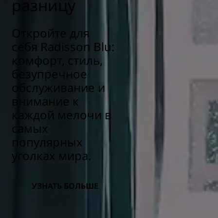
разницу
Откройте для
себя Radisson Blu:
комфорт, стиль,
безупречное
обслуживание и
внимание к
каждой мелочи в
самых
популярных
уголках мира.
УЗНАТЬ БОЛЬШЕ