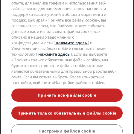
Условия и положения программы Radisson Rewards
Уведомления для клиентов
опыта, для анализа трафика и использования веб-
The Club by RHG
Социальные сети
Соглашение о пользовании сайтом
сайта, а также для запоминания ваших настроек и
Контактная информация
Возможности развития
Цифровая доступность
поддержки наших усилий в области маркетинга и
Часто задаваемые вопросы
Бренды Radisson Hotels
Социально ответственный бизнес
продаж. Выбирая «Принять все файлы cookie», вы
Заявление о современном рабстве
Карта сайта
соглашаетесь с тем, что Radisson может собирать
Закупки
данные о вас и использовать файлы cookie, как
описано в нашем Уведомлении о
конфиденциальности [
нажмите здесь
] и
Уведомлении о файлах cookie и связанных с ними
технологиях [
нажмите здесь
]. Если вы выберете
«Принять только обязательные файлы cookie», мы
будем хранить только те файлы cookie, которые
НЕ ПРОПУСТИТЕ НАШИ ПРЕДЛОЖЕНИЯ,
являются обязательными для правильной работы веб-
ПОЛЬЗУЮЩИЕСЯ НАИБОЛЬШЕЙ ПОПУЛЯРНОСТЬЮ
сайта. Если вы хотите выбрать более конкретные
настройки, выберите «Настройки файлов cookie».
Доступность
Принять все файлы cookie
Настройки доступности
Принять только обязательные файлы cookie
© 2026 Radisson Hotel Group.
Все права защищены. RHG Radisson
Hotel Group, Radisson, Radisson RED, Radisson Blu, Radisson Collection,
Radisson Individuals, Park Plaza, Park Inn, Country Inn & Suites, Prize by
Radisson, Radisson Rewards и Radisson Meetings являются
Настройки файлов cookie
торговыми знаками Radisson Hotel Group.