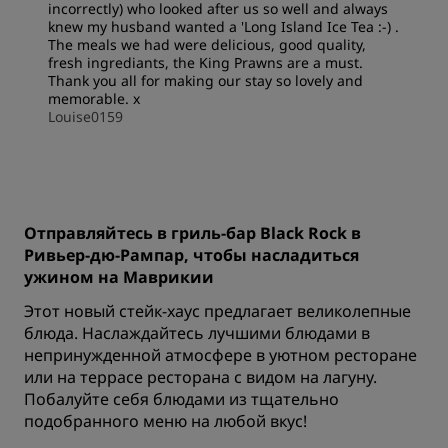
incorrectly) who looked after us so well and always
knew my husband wanted a 'Long Island Ice Tea :-) .
The meals we had were delicious, good quality,
fresh ingrediants, the King Prawns are a must.
Thank you all for making our stay so lovely and
memorable. x
Louise0159
Отправляйтесь в гриль-бар Black Rock в
Ривьер-дю-Рампар, чтобы насладиться
ужином на Маврикии
Этот новый стейк-хаус предлагает великолепные
блюда. Наслаждайтесь лучшими блюдами в
непринужденной атмосфере в уютном ресторане
или на террасе ресторана с видом на лагуну.
Побалуйте себя блюдами из тщательно
подобранного меню на любой вкус!