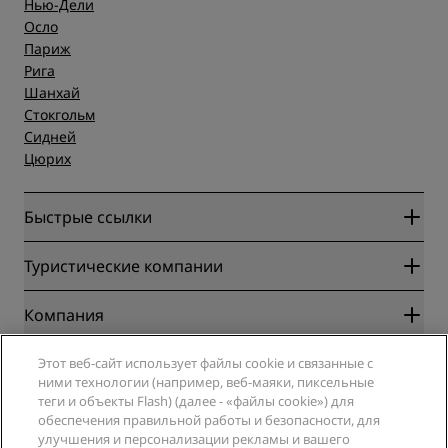
Нью-Дели
Осло
Париж
Рига
Шанхай
Стокгольм
Сидней
Цюрих
Быстрые ссылки
Radisson Rewards
Туристические компании
Гарантия лучшей цены онлайн
Blog
Партнеры
Компания
Направления
Турагенты
Новые и будущие отели
Radisson Hotel Group
Юридическая информация
Этот веб-сайт использует файлы cookie и связанные с
Приложение Radisson Hotels
СМИ
ними технологии (например, веб-маяки, пиксельные
Отели со статусом Sports Approved
теги и объекты Flash) (далее - «файлы cookie») для
Вакансии в RHG
Центр конфиденциальности
Помощь
Отели для семейного отдыха
обеспечения правильной работы и безопасности, для
Вакансии в PPHE
Правовая оговорка
Охрана здоровья и безопасность
улучшения и персонализации рекламы и вашего
Вакансии в EHL