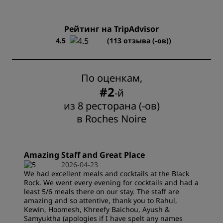
Рейтинг на TripAdvisor
4.5
(113 отзыва (-ов))
По оценкам,
#2
-й
из 8 ресторана (-ов)
в Roches Noire
Amazing Staff and Great Place
2026-04-23
We had excellent meals and cocktails at the Black
Rock. We went every evening for cocktails and had a
least 5/6 meals there on our stay. The staff are
amazing and so attentive, thank you to Rahul,
Kewin, Hoomesh, Khreefy Baichou, Ayush &
Samyuktha (apologies if I have spelt any names