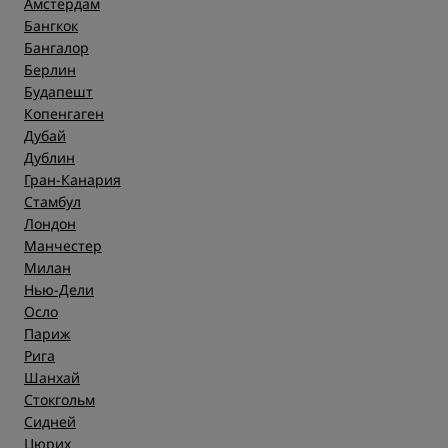
Амстердам
Бангкок
Бангалор
Берлин
Будапешт
Копенгаген
Дубай
Дублин
Гран-Канария
Стамбул
Лондон
Манчестер
Милан
Нью-Дели
Осло
Париж
Рига
Шанхай
Стокгольм
Сидней
Цюрих