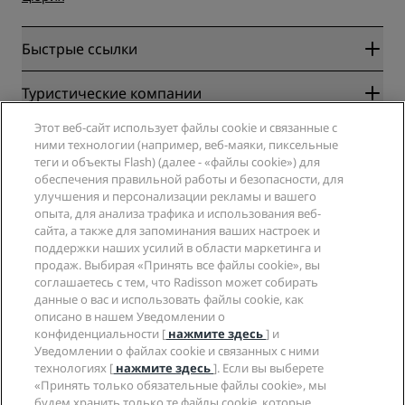
Быстрые ссылки
Radisson Rewards
Туристические компании
Гарантия лучшей цены онлайн
Этот веб-сайт использует файлы cookie и связанные с
Blog
Партнеры
Компания
ними технологии (например, веб-маяки, пиксельные
Направления
Турагенты
теги и объекты Flash) (далее - «файлы cookie») для
Новые и будущие отели
Radisson Hotel Group
обеспечения правильной работы и безопасности, для
Юридическая информация
Приложение Radisson Hotels
улучшения и персонализации рекламы и вашего
СМИ
Отели со статусом Sports Approved
опыта, для анализа трафика и использования веб-
Вакансии в RHG
Центр конфиденциальности
Помощь
Отели для семейного отдыха
сайта, а также для запоминания ваших настроек и
Вакансии в PPHE
Правовая оговорка
Охрана здоровья и безопасность
поддержки наших усилий в области маркетинга и
Вакансии в EHL
Условия и положения программы Radisson Rewards
продаж. Выбирая «Принять все файлы cookie», вы
Уведомления для клиентов
The Club by RHG
Социальные сети
Соглашение о пользовании сайтом
соглашаетесь с тем, что Radisson может собирать
Контактная информация
Возможности развития
данные о вас и использовать файлы cookie, как
Цифровая доступность
Часто задаваемые вопросы
Бренды Radisson Hotels
Социально ответственный бизнес
описано в нашем Уведомлении о
Заявление о современном рабстве
Карта сайта
конфиденциальности [
нажмите здесь
] и
Закупки
Уведомлении о файлах cookie и связанных с ними
технологиях [
нажмите здесь
]. Если вы выберете
«Принять только обязательные файлы cookie», мы
будем хранить только те файлы cookie, которые