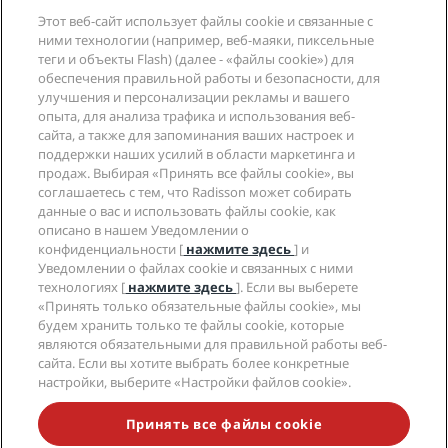
Гарантия лучшей цены онлайн
Этот веб-сайт использует файлы cookie и связанные с
Blog
Партнеры
Компания
ними технологии (например, веб-маяки, пиксельные
Направления
Турагенты
теги и объекты Flash) (далее - «файлы cookie») для
Новые и будущие отели
Radisson Hotel Group
обеспечения правильной работы и безопасности, для
Юридическая информация
Приложение Radisson Hotels
улучшения и персонализации рекламы и вашего
СМИ
Отели со статусом Sports Approved
опыта, для анализа трафика и использования веб-
Вакансии в RHG
Центр конфиденциальности
Помощь
Отели для семейного отдыха
сайта, а также для запоминания ваших настроек и
Вакансии в PPHE
Правовая оговорка
поддержки наших усилий в области маркетинга и
Охрана здоровья и безопасность
Вакансии в EHL
Условия и положения программы Radisson Rewards
продаж. Выбирая «Принять все файлы cookie», вы
Уведомления для клиентов
The Club by RHG
Социальные сети
Соглашение о пользовании сайтом
соглашаетесь с тем, что Radisson может собирать
Контактная информация
Возможности развития
данные о вас и использовать файлы cookie, как
Цифровая доступность
Часто задаваемые вопросы
Бренды Radisson Hotels
описано в нашем Уведомлении о
Социально ответственный бизнес
Заявление о современном рабстве
Карта сайта
конфиденциальности [
нажмите здесь
] и
Закупки
Уведомлении о файлах cookie и связанных с ними
технологиях [
нажмите здесь
]. Если вы выберете
«Принять только обязательные файлы cookie», мы
будем хранить только те файлы cookie, которые
являются обязательными для правильной работы веб-
сайта. Если вы хотите выбрать более конкретные
настройки, выберите «Настройки файлов cookie».
НЕ ПРОПУСТИТЕ НАШИ ПРЕДЛОЖЕНИЯ,
ПОЛЬЗУЮЩИЕСЯ НАИБОЛЬШЕЙ ПОПУЛЯРНОСТЬЮ
Принять все файлы cookie