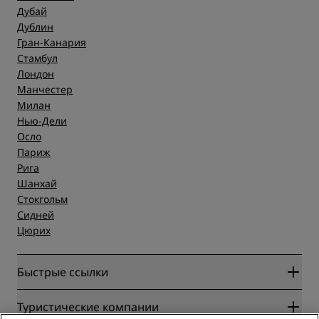
Дубай
Дублин
Гран-Канария
Стамбул
Лондон
Манчестер
Милан
Нью-Дели
Осло
Париж
Рига
Шанхай
Стокгольм
Сидней
Цюрих
Быстрые ссылки
Radisson Rewards
Туристические компании