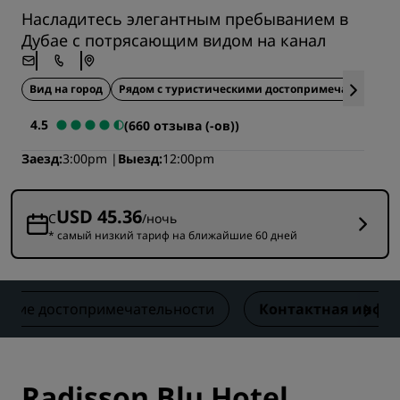
Насладитесь элегантным пребыванием в
Дубае с потрясающим видом на канал
Вид на город
Рядом с туристическими достопримечательнос
4.5
(660 отзыва (-ов))
Заезд
3:00pm
Выезд
12:00pm
USD 45.36
С
/ночь
* самый низкий тариф на ближайшие 60 дней
йшие достопримечательности
Контактная инфо
Radisson Blu Hotel,