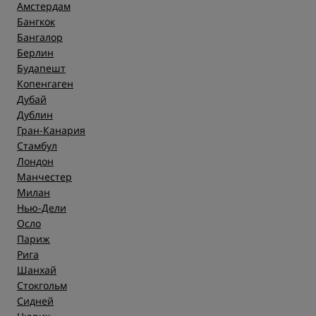
Чистота
Амстердам
Бангкок
Бангалор
Обслуживание
Берлин
Будапешт
Копенгаген
Дубай
Дублин
Гран-Канария
Стамбул
Лондон
Манчестер
Милан
Нью-Дели
Осло
Париж
Рига
Шанхай
Стокгольм
Сидней