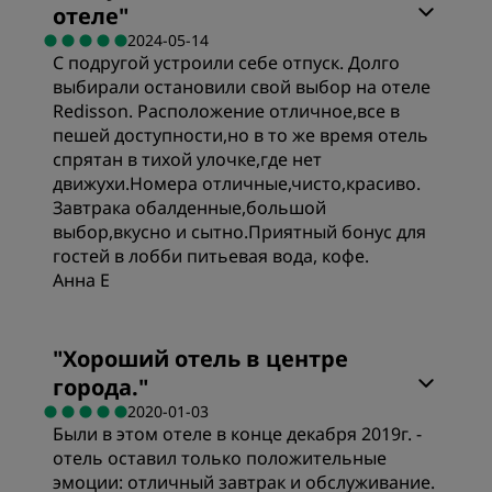
отеле
"
2024-05-14
С подругой устроили себе отпуск. Долго
выбирали остановили свой выбор на отеле
Redisson. Расположение отличное,все в
пешей доступности,но в то же время отель
спрятан в тихой улочке,где нет
движухи.Номера отличные,чисто,красиво.
Завтрака обалденные,большой
выбор,вкусно и сытно.Приятный бонус для
гостей в лобби питьевая вода, кофе.
Анна Е
Номера
"
Хороший отель в центре
города.
"
Цена/качество
2020-01-03
Были в этом отеле в конце декабря 2019г. -
отель оставил только положительные
Качество сна
эмоции: отличный завтрак и обслуживание.