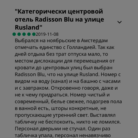
Номера
"
Категорически центровой
отель Radisson Blu на улице
Цена/качество
Rusland
"
2019-11-08
Выбрался на ноябрьские в Амстердам
Качество сна
отмечать единство с Голландией. Так как
дней отдыха без трат отпуска мало, то
местом дислокации для перемещения от
Расположение
кровати до центровых улиц был выбран
Radisson Blu, что на улице Rusland. Номер с
видом на воду (канал) и на башню с часами
Чистота
и с завтраком. Откровенно говоря, даже и
не к чему придраться. Номер чистый и
современный, белье свежее, подогрев пола
Обслуживание
в ванной есть, шторы конкретные, не
пропускающие утренний свет. Выставлял
табличку не беспокоить, никто не ломился.
Персонал дверьми не стучал. Один раз
табличка упала, персонал ненавязчиво