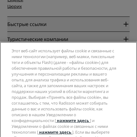
Цюрих
Быстрые ссылки
Radisson Rewards
Туристические компании
Гарантия лучшей цены онлайн
Этот веб-сайт использует файлы cookie и связанные с
Blog
Партнеры
Компания
ними технологии (например, веб-маяки, пиксельные
Направления
Турагенты
теги и объекты Flash) (далее - «файлы cookie») для
Новые и будущие отели
Radisson Hotel Group
обеспечения правильной работы и безопасности, для
Юридическая информация
Приложение Radisson Hotels
улучшения и персонализации рекламы и вашего
СМИ
Отели со статусом Sports Approved
опыта, для анализа трафика и использования веб-
Вакансии в RHG
Центр конфиденциальности
Помощь
Отели для семейного отдыха
сайта, а также для запоминания ваших настроек и
Вакансии в PPHE
Правовая оговорка
поддержки наших усилий в области маркетинга и
Охрана здоровья и безопасность
Вакансии в EHL
Условия и положения программы Radisson Rewards
продаж. Выбирая «Принять все файлы cookie», вы
Уведомления для клиентов
The Club by RHG
Социальные сети
Соглашение о пользовании сайтом
соглашаетесь с тем, что Radisson может собирать
Контактная информация
Возможности развития
данные о вас и использовать файлы cookie, как
Цифровая доступность
Часто задаваемые вопросы
Бренды Radisson Hotels
описано в нашем Уведомлении о
Социально ответственный бизнес
Заявление о современном рабстве
Карта сайта
конфиденциальности [
нажмите здесь
] и
Закупки
Уведомлении о файлах cookie и связанных с ними
технологиях [
нажмите здесь
]. Если вы выберете