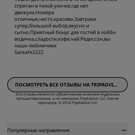
спрятан в тихой улочке,где нет
движухи.Номера
отличные,чисто,красиво.Завтраки
супер,большой выбор,вкусно и
сытно.Приятный бонус для гостей в лобби
водичка,сладости,кофе,чай.Редиссон,вы
наши любимчики
SantaFe2222
ПОСМОТРЕТЬ ВСЕ ОТЗЫВЫ НА TRIPADVISO
R
Эти отзывы являются субъективным мнением отдельных
путешественников, а не компании TripAdvisor LLC или ее
партнеров.
© 2014 TripAdvisor LLC
Популярные направления