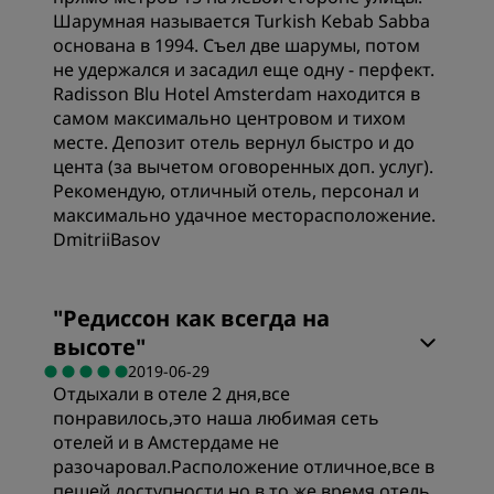
Шарумная называется Turkish Kebab Sabba
основана в 1994. Съел две шарумы, потом
не удержался и засадил еще одну - перфект.
Radisson Blu Hotel Amsterdam находится в
самом максимально центровом и тихом
месте. Депозит отель вернул быстро и до
цента (за вычетом оговоренных доп. услуг).
Рекомендую, отличный отель, персонал и
максимально удачное месторасположение.
DmitriiBasov
Расположение
"
Редиссон как всегда на
высоте
"
Чистота
2019-06-29
Отдыхали в отеле 2 дня,все
понравилось,это наша любимая сеть
Обслуживание
отелей и в Амстердаме не
разочаровал.Расположение отличное,все в
пешей доступности,но в то же время отель