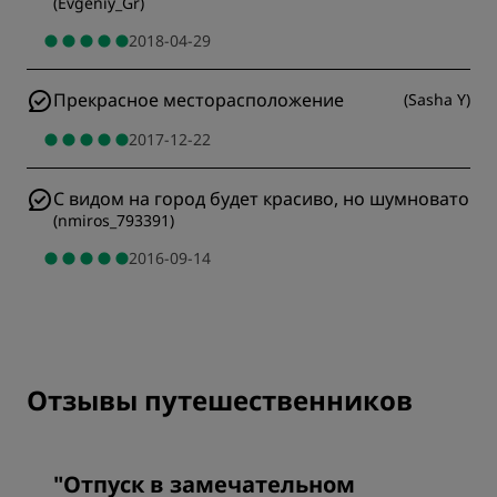
(
Evgeniy_Gr
)
2018-04-29
Прекрасное месторасположение
(
Sasha Y
)
2017-12-22
С видом на город будет красиво, но шумновато
(
nmiros_793391
)
2016-09-14
Отзывы путешественников
"
Отпуск в замечательном