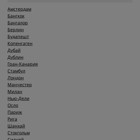
Амстердам
Бангкок
Бангалор
Берлин
Будапешт
Копенгаген
Дубай
Дублин
Гран-Канария
Стамбул
Лондон
Манчестер
Милан
Нью-Дели
Осло
Париж
Рига
Шанхай
Стокгольм
Сидней