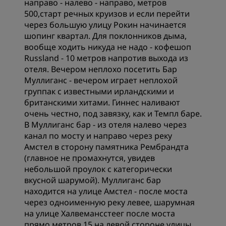
направо - налево - направо, метров
500,старт речных круизов и если перейти
через большую улицу Рокин начинается
шопинг квартал. Для поклонников дыма,
вообще ходить никуда не надо - кофешоп
Russland - 10 метров напротив выхода из
отеля. Вечером неплохо посетить Бар
Муллиганс - вечером играет неплохой
группак с известными ирландскими и
британскими хитами. Гиннес наливают
очень честно, под завязку, как и Темпл баре.
В Муллиганс бар - из отеля налево через
канал по мосту и направо через реку
Амстел в сторону памятника Рембрандта
(главное не промахнутся, увидев
небольшой проулок с категорически
вкусной шарумой). Муллиганс бар
находится на улице Амстел - после моста
через одноименную реку левее, шарумная
на улице Халвемансстеег после моста
прямо метров 15 на левой стороне улицы.