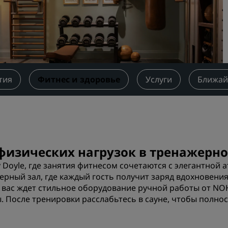
Забронировать помещен
мероприятия
Запросить ценовое
предложение
Направления для провед
мероприятий
тия
Фитнес и здоровье
Услуги
Ближай
Отраслевые решения
Найти рейсы
Найти рейсы
физических нагрузок в тренажерном
 Doyle, где занятия фитнесом сочетаются с элегантной
Питание
рный зал, где каждый гость получит заряд вдохновени
е вас ждет стильное оборудование ручной работы от NO
Поиск ресторана
ы. После тренировки расслабьтесь в сауне, чтобы полно
Цифровые услуги