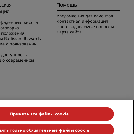
ская
Помощь
ация
Уведомления для клиентов
Контактная информация
нфиденциальности
Часто задаваемые вопросы
оговорка
Карта сайта
и положения
ы Radisson Rewards
ие о пользовании
 доступность
е о современном
Принять все файлы cookie
ять только обязательные файлы cookie