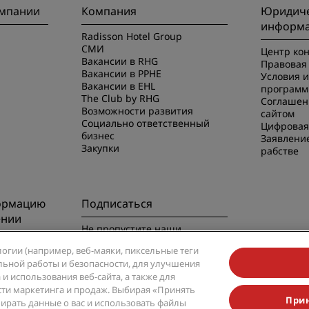
омпании
Компания
Юридиче
информ
Radisson Hotel Group
СМИ
Центр ко
Вакансии в RHG
Правовая 
Вакансии в PPHE
Условия 
Вакансии в EHL
программ
The Club by RHG
Соглашен
Возможности развития
сайтом
Социально ответственный
Цифровая
бизнес
Заявлени
Закупки
рабстве
ормацию
Подписаться
ении
Не пропустите наши
предложения, пользующиеся
риложением
логии (например, веб-маяки, пиксельные теги
наибольшей популярностью
вильной работы и безопасности, для улучшения
и использования веб-сайта, а также для
сти маркетинга и продаж. Выбирая «Принять
Прин
обирать данные о вас и использовать файлы