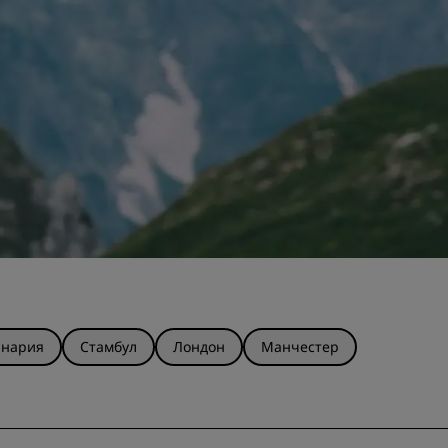
анария
Стамбул
Лондон
Манчестер