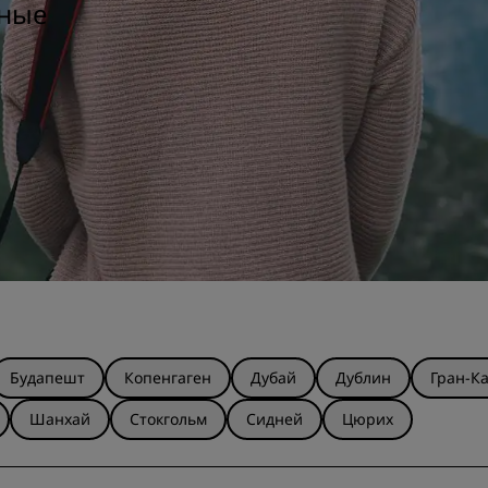
вные
Будапешт
Копенгаген
Дубай
Дублин
Гран-К
Шанхай
Стокгольм
Сидней
Цюрих