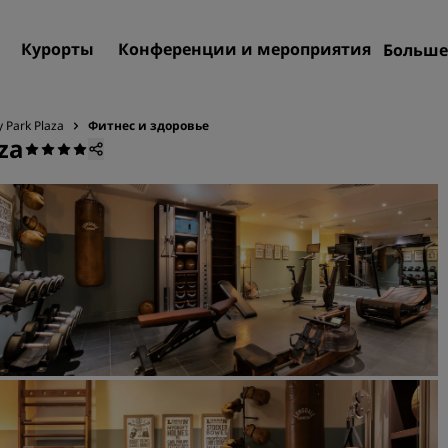
Курорты
Конференции и мероприятия
Больше
Пре
 Park Plaza
Фитнес и здоровье
Rad
za
Мои
Поиск отеля
Направления
Курорты
Апартаменты с обслужив
Отели при аэропорте
Новые и будущие отели
Конференции и меропр
Откройте для себя Radiss
Meetings