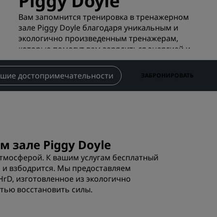
Piggy Doyle
Отели для семейного отдыха
ие для
Вам запомнится тренировка в тренажерном
Rad Pets
зале Piggy Doyle благодаря уникальным и
Помещения для свадеб
экологично произведенным тренажерам,
которые помогут вам зарядиться энергией и
Пребывания в экологичных
восстановить силы.
ения
отелях
Размещение спортивных
шие достопримечательности
Контактная информ
ЗАБРОНИРОВАТЬ
команд
Деловой путешественник
Отели в центре города
Посетите наш блог
 зале Piggy Doyle
Radisson Rewards
 атмосферой. К вашим услугам бесплатный
я и взбодрится. Мы предоставляем
Откройте для себя Radisson
HrD, изготовленное из экологично
Rewards
стью восстановить силы.
Привилегии
Как использовать баллы