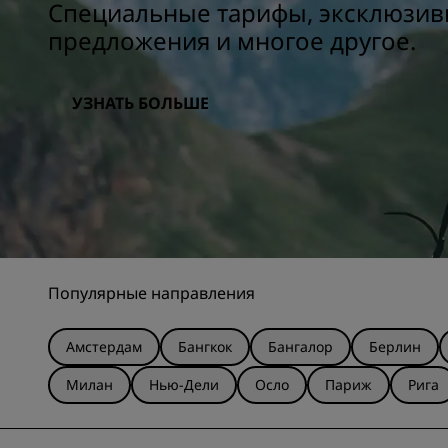
Специальные тарифы, эксклюзи
предложения и многое другое.
УЗНАТЬ БОЛЬШЕ
Популярные направления
Амстердам
Бангкок
Бангалор
Берлин
Милан
Нью-Дели
Осло
Париж
Рига