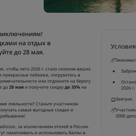
приключениям!
ками на отдых в
Условия
йте до 28 мая.
Экономьт
, чтобы лето 2026 г. стало сезоном ваших
Заброн
я прекрасные пейзажи, погрузитесь в
примечательности или отдохните на берегу
Остано
е до
28 мая
и получите скидку
до 35%
на
2026 г.
Завтрак
ме лояльности? Станьте участником
получать самые выгодные скидки и
Участник
пребывание!
3000 доп
adisson, за исключением отелей в России.
ут накапливать и использовать баллы в