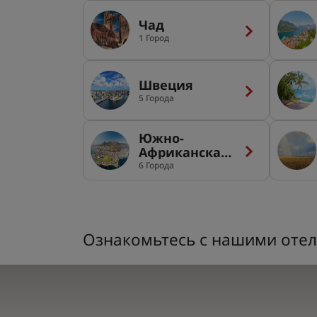
Чад
1 Город
Швеция
5 Города
Южно-
Африканская
Республика
6 Города
Ознакомьтесь с нашими отел