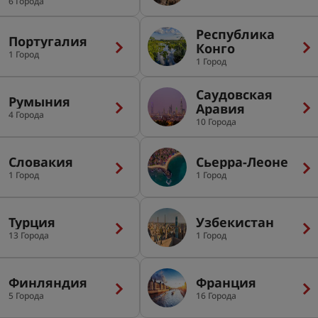
Эмираты
6 Города
Республика
Португалия
Конго
1 Город
1 Город
Саудовская
Румыния
Аравия
4 Города
10 Города
Словакия
Сьерра-Леоне
1 Город
1 Город
Турция
Узбекистан
13 Города
1 Город
Финляндия
Франция
5 Города
16 Города