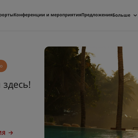
рорты
Конференции и мероприятия
Предложения
Больше
Radisson
Мои бро
но
 здесь!
и
ИЯ