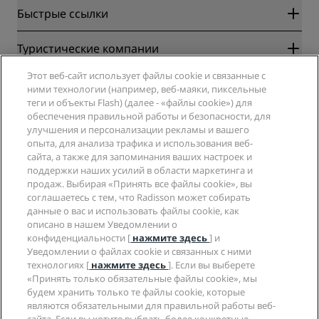
Быстрые ссылки
Radisson Rewards
Туристические компании
Гарантия лучшей цены онлайн
Этот веб-сайт использует файлы cookie и связанные с
Blog
Партнеры
Компания
ними технологии (например, веб-маяки, пиксельные
Направления
Турагенты
теги и объекты Flash) (далее - «файлы cookie») для
Новые и будущие отели
Radisson Hotel Group
обеспечения правильной работы и безопасности, для
Юридическая информация
Приложение Radisson Hotels
улучшения и персонализации рекламы и вашего
СМИ
Отели со статусом Sports Approved
опыта, для анализа трафика и использования веб-
Вакансии в RHG
Центр конфиденциальности
Помощь
Отели для семейного отдыха
сайта, а также для запоминания ваших настроек и
Вакансии в PPHE
Правовая оговорка
Охрана здоровья и безопасность
поддержки наших усилий в области маркетинга и
Вакансии в EHL
Условия и положения программы Radisson Rewards
продаж. Выбирая «Принять все файлы cookie», вы
Уведомления для клиентов
The Club by RHG
Социальные сети
Соглашение о пользовании сайтом
соглашаетесь с тем, что Radisson может собирать
Контактная информация
Возможности развития
данные о вас и использовать файлы cookie, как
Цифровая доступность
Часто задаваемые вопросы
Бренды Radisson Hotels
Социально ответственный бизнес
описано в нашем Уведомлении о
Заявление о современном рабстве
Карта сайта
конфиденциальности [
нажмите здесь
] и
Закупки
Уведомлении о файлах cookie и связанных с ними
технологиях [
нажмите здесь
]. Если вы выберете
«Принять только обязательные файлы cookie», мы
будем хранить только те файлы cookie, которые
являются обязательными для правильной работы веб-