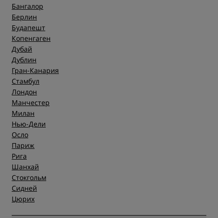
Бангалор
Берлин
Будапешт
Копенгаген
Дубай
Дублин
Гран-Канария
Стамбул
Лондон
Манчестер
Милан
Нью-Дели
Осло
Париж
Рига
Шанхай
Стокгольм
Сидней
Цюрих