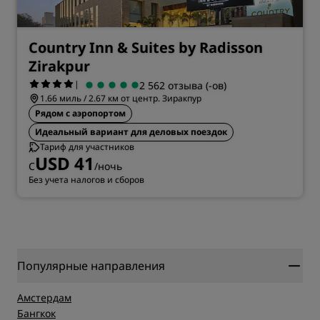
Country Inn & Suites by Radisson
Zirakpur
|
2 562 отзыва (-ов)
1.66 миль / 2.67 км от центр. Зиракпур
Рядом с аэропортом
Идеальный вариант для деловых поездок
Тариф для участников
USD 41
С
/ночь
Без учета налогов и сборов
Популярные направления
Амстердам
Бангкок