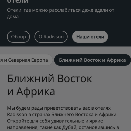
Отели, где можно расслабиться даже вдали от
Park Plaza
Park Inn by Radisson
Отели в центре города
дома
Посетите наш блог
Обзор
О Radisson
Наши отели
Prize by Radisson
Country Inn & Suites
я и Северная Европа
Ближний Восток и Африка
Аффилированные бренды в Китае
J.
Jin Jiang
Ближний Восток
и Африка
Kunlun
Golden Tulip
Мы будем рады приветствовать вас в отелях
Radisson в странах Ближнего Востока и Африки.
Откройте для себя удивительные и яркие
направления, такие как Дубай, остановившись в