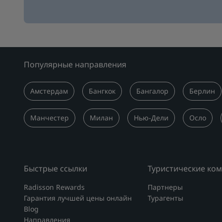
Популярные направления
Амстердам
Бангкок
Бангалор
Берлин
Манчестер
Милан
Нью-Дели
Осло
Быстрые ссылки
Туристические ко
Radisson Rewards
Партнеры
Гарантия лучшей цены онлайн
Турагенты
Blog
Направления