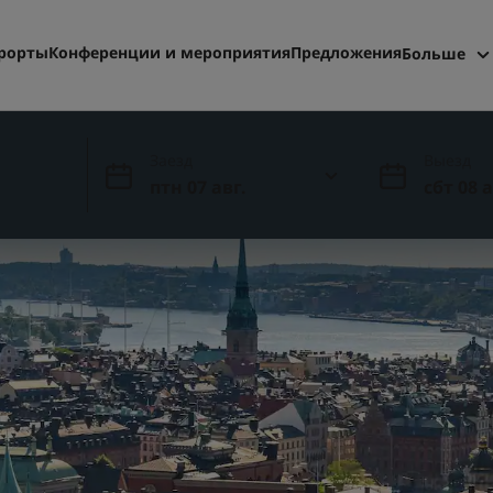
рорты
Конференции и мероприятия
Предложения
Больше
Radisson
Мои бро
Заезд
Выезд
птн 07 авг.
сбт 08 а