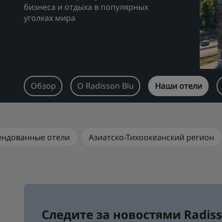
бизнеса и отдыха в популярных
уголках мира
Обзор
О Radisson Blu
Наши отели
ендованные отели
Азиатско-Тихоокеанский регион
Следите за новостями Radiss