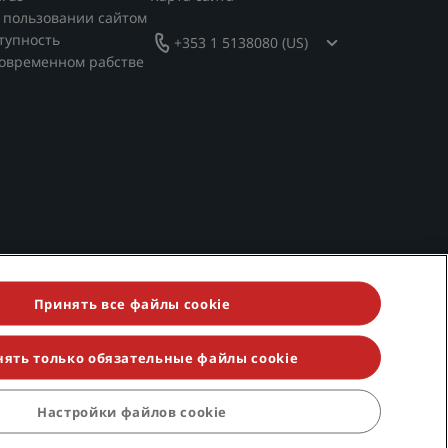
 пользовании сайтом
тупность
+353 1 5138080 (US)
современном рабстве
Принять все файлы cookie
ять только обязательные файлы cookie
ividuals, Park Plaza, Park Inn, Country Inn & Suites, Prize by
Настройки файлов cookie