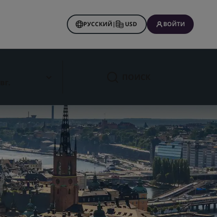
РУССКИЙ
|
USD
ВОЙТИ
 Rewards
нирования
ПОИСК
вг.