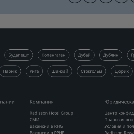
Будапешт
Копенгаген
Дубай
Дублин
Г
Париж
Рига
Шанхай
Стокгольм
Цюрих
мпании
Компания
Юридическа
Radisson Hotel Group
Центр конфид
СМИ
Правовая ого
Вакансии в RHG
Условия и по
Вакансии в PPHE
Radisson Rew