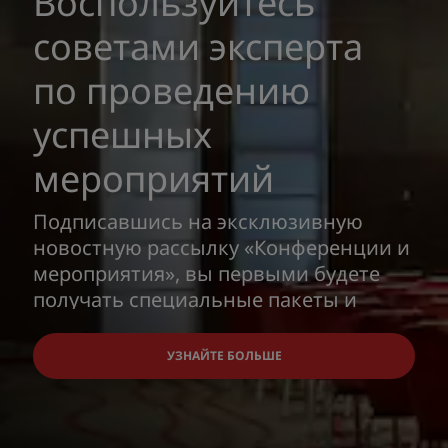
Воспользуйтесь
советами эксперта
по проведению
успешных
мероприятий
Подписавшись на эксклюзивную
новостную рассылку «Конференции и
мероприятия», вы первыми будете
получать специальные пакеты и
предложения, а также советы
экспертов по безупречной
УЗНАЙТЕ БОЛЬШЕ
организации и проведению деловых
встреч и светских мероприятий. С
нетерпением ждем вас в наших