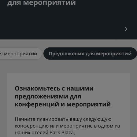
для мероприятий
Park Plaza
Park Inn by Radisson
Отели в центре города
Посетите наш блог
Prize by Radisson
Country Inn & Suites
я мероприятий
Предложения для мероприятий
Аффилированные бренды в Китае
J.
Jin Jiang
Ознакомьтесь с нашими
предложениями для
конференций и мероприятий
Kunlun
Golden Tulip
Начните планировать вашу следующую
конференцию или мероприятие в одном из
наших отелей Park Plaza,