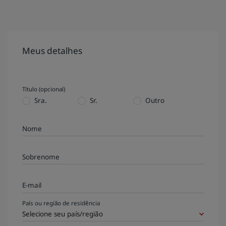
Park Plaza
Park Inn by Radisson
Hotéis no centro da cidade
Meus detalhes
Acesse nosso blog
Prize by Radisson
Country Inn & Suites
Título (opcional)
Sra.
Sr.
Outro
Marcas afiliadas na China
J.
Jin Jiang
Nome
Sobrenome
Kunlun
Golden Tulip
E-mail
País ou região de residência