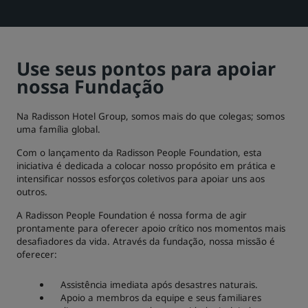
Park Plaza
Park Inn by Radisson
Hotéis no centro da cidade
Use seus pontos para apoiar
Acesse nosso blog
nossa Fundação
Prize by Radisson
Country Inn & Suites
Na Radisson Hotel Group, somos mais do que colegas; somos
uma família global.
Marcas afiliadas na China
Com o lançamento da Radisson People Foundation, esta
J.
Jin Jiang
iniciativa é dedicada a colocar nosso propósito em prática e
intensificar nossos esforços coletivos para apoiar uns aos
outros.
A Radisson People Foundation é nossa forma de agir
prontamente para oferecer apoio crítico nos momentos mais
Kunlun
Golden Tulip
desafiadores da vida. Através da fundação, nossa missão é
oferecer:
Assistência imediata após desastres naturais.
Apoio a membros da equipe e seus familiares