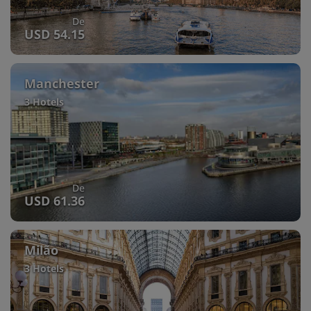
De
USD 54.15
Manchester
3 Hotels
De
USD 61.36
Milão
3 Hotels