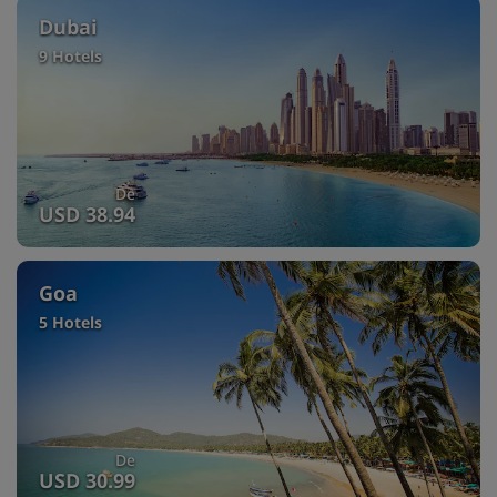
Dubai
9 Hotels
De
USD 38.94
Goa
5 Hotels
De
USD 30.99