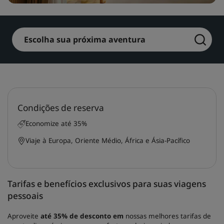
Park Plaza
Park Inn by Radisson
Hotéis no centro da cidade
Escolha sua próxima aventura
Acesse nosso blog
Prize by Radisson
Country Inn & Suites
Condições de reserva
Marcas afiliadas na China
J.
Jin Jiang
Economize até 35%
Viaje à Europa, Oriente Médio, África e Ásia-Pacífico
Kunlun
Golden Tulip
Tarifas e benefícios exclusivos para suas viagens
pessoais
Aproveite
até 35% de desconto em
nossas melhores tarifas de