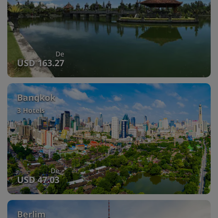
De
USD 163.27
Bangkok
3 Hotels
De
USD 47.03
Berlim