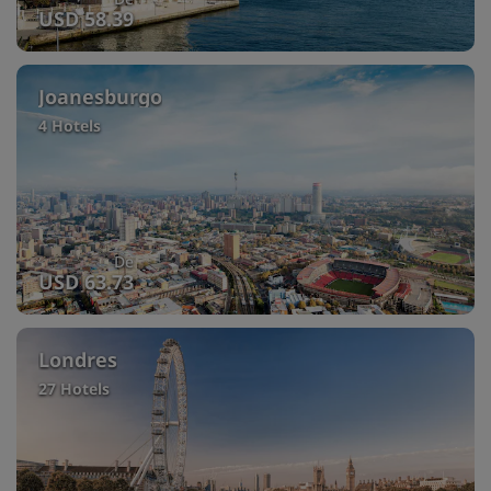
USD 58.39
Joanesburgo
4 Hotels
De
USD 63.73
Londres
27 Hotels