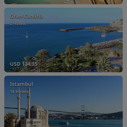
Gran Canária
2 Hotels
De
USD 134.35
Istambul
18 Hotels
De