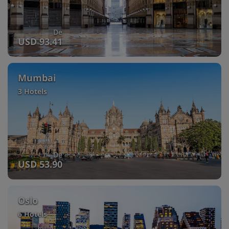
De
USD 93.41
Mumbai
3 Hotels
De
USD 53.90
Oslo
6 Hotels