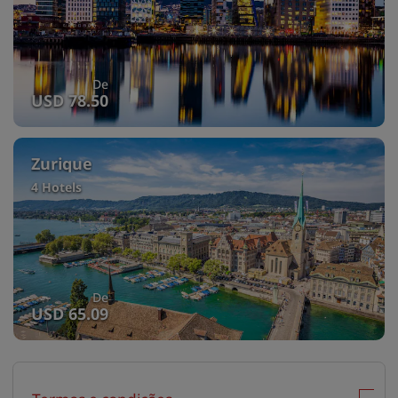
De
USD 78.50
Zurique
4 Hotels
De
USD 65.09