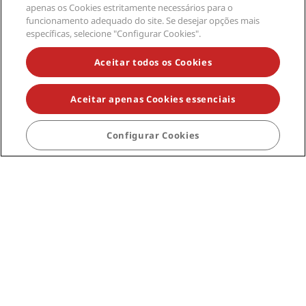
Destinos famosos
apenas os Cookies estritamente necessários para o
funcionamento adequado do site. Se desejar opções mais
Links rápidos
específicas, selecione "Configurar Cookies".
Aceitar todos os Cookies
Profissionais de viagem
Corporativo
Aceitar apenas Cookies essenciais
Jurídico
Configurar Cookies
Ajuda
Mídia social
Marcas do Radisson Hotels
tiktok
instagram
youtube
facebook
whatsapp
pinterest
threads
twitter
linkedin