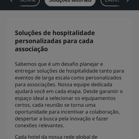
Park Plaza
Park Inn by Radisson
Hotéis no centro da cidade
Soluções de hospitalidade
Acesse nosso blog
personalizadas para cada
Prize by Radisson
Country Inn & Suites
associação
Sabemos que é um desafio planejar e
Marcas afiliadas na China
entregar soluções de hospitalidade tanto para
J.
Jin Jiang
eventos de larga escala como personalizados
para associações. Nossa equipe dedicada
ajudará você em cada etapa. Desde garantir o
espaço ideal a selecionar os equipamentos
certos, cada reunião se torna uma
Kunlun
Golden Tulip
oportunidade para incentivar a colaboração,
despertar a busca pela inovação e fazer
conexões relevantes.
Cada hotel da nossa rede global de