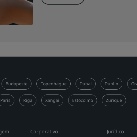
Budapeste
Copenhague
Dubai
Dublin
Gr
Paris
Riga
Xangai
Estocolmo
Zurique
agem
Corporativo
Jurídico