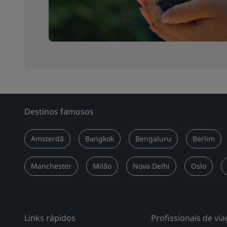
Destinos famosos
Amsterdã
Bangkok
Bengaluru
Berlim
Manchester
Milão
Nova Delhi
Oslo
Links rápidos
Profissionais de vi