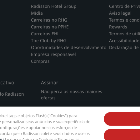
Radisson Hotel Group
Centro de Priv
Mídia
Aviso legal
Carreiras no RHG
Termos e cond
Carreiras na PPHE
Rewards
Carreiras EHL
Termos de util
The Club by RHG
Acessibilidade 
Oportunidades de desenvolvimento
Declaração de
Empresa responsável
Compras
cativo
Assinar
Não perca as nossas maiores
 do Radisson
ofertas
xel tags e objetos Flash) ("Cookies") para
 personalizar seus anúncios e sua experiência de
 configurações e apoiar nossos esforços de
ncorda que o Radisson colete seus dados e use os
qui
] e nosso Aviso de Cookies e Tecnologias