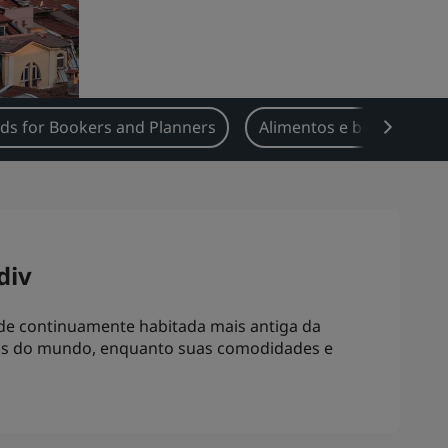
ds for Bookers and Planners
Alimentos e bebidas
div
ade continuamente habitada mais antiga da
antos do mundo, enquanto suas comodidades e