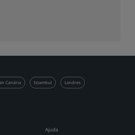
an Canária
Istambul
Londres
Ajuda