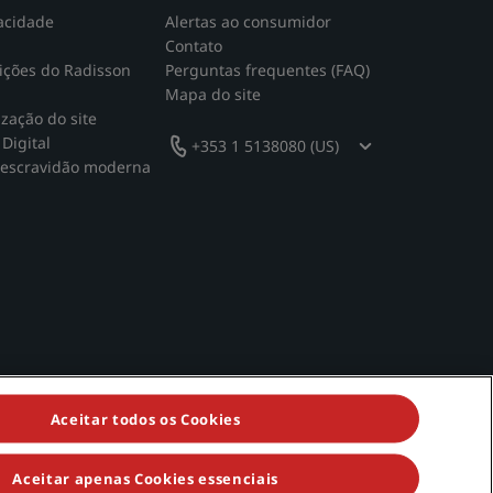
acidade
Alertas ao consumidor
Contato
ições do Radisson
Perguntas frequentes (FAQ)
Mapa do site
ização do site
Digital
+353 1 5138080 (US)
 escravidão moderna
Aceitar todos os Cookies
Aceitar apenas Cookies essenciais