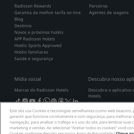
Radisson Rewards
Parceiros
Garantia da melhor tarifa on-line
Agentes de viagens
Blog
Destinos
Novos e próximos hotéis
APP Radisson Hotels
Hotéis Sports Approved
Hotéis familiares
Saúde e segurança
Mídia social
Descubra nosso apli
Marcas do Radisson Hotels
Descubra o aplicativo
Hotels
tiktok
instagram
youtube
facebook
whatsapp
pinterest
threads
twitter
linkedin
Este site usa Cookies e tecnologias semelhantes (como web beacons, pi
garantir que funcione corretamente e com segurança, para melhorar e
navegação, para analisar o tráfego e o uso do site, para lembrar suas
marketing e vendas. Ao selecionar “Aceitar todos os cookies” você co
Cookies conforme descrito em nosso Aviso de Privacidade [
Clique a