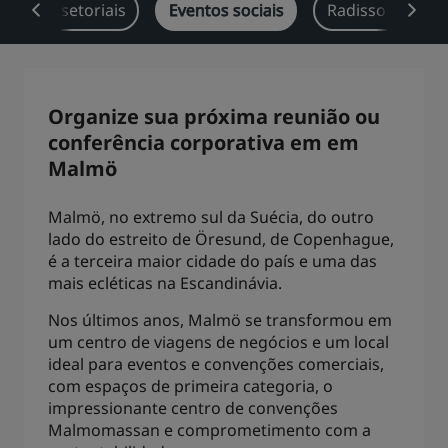
oluções setoriais
Eventos sociais
Radisson Rewar
Park Plaza
Park Inn by Radisson
Hotéis no centro da cidade
Acesse nosso blog
Organize sua próxima reunião ou
Prize by Radisson
Country Inn & Suites
conferência corporativa em em
Malmö
Malmö, no extremo sul da Suécia, do outro
Marcas afiliadas na China
lado do estreito de Öresund, de Copenhague,
J.
Jin Jiang
é a terceira maior cidade do país e uma das
mais ecléticas na Escandinávia.
Nos últimos anos, Malmö se transformou em
Kunlun
Golden Tulip
um centro de viagens de negócios e um local
ideal para eventos e convenções comerciais,
com espaços de primeira categoria, o
impressionante centro de convenções
Malmomassan e comprometimento com a