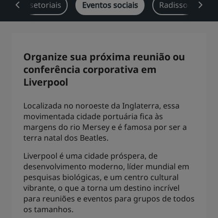
oluções setoriais
Eventos sociais
Radisson Rewar
Park Plaza
Park Inn by Radisson
Hotéis no centro da cidade
Acesse nosso blog
Organize sua próxima reunião ou
Prize by Radisson
Country Inn & Suites
conferência corporativa em
Liverpool
Localizada no noroeste da Inglaterra, essa
Marcas afiliadas na China
movimentada cidade portuária fica às
J.
Jin Jiang
margens do rio Mersey e é famosa por ser a
terra natal dos Beatles.
Liverpool é uma cidade próspera, de
Kunlun
Golden Tulip
desenvolvimento moderno, líder mundial em
pesquisas biológicas, e um centro cultural
vibrante, o que a torna um destino incrível
para reuniões e eventos para grupos de todos
os tamanhos.