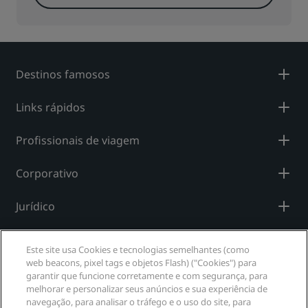
Destinos famosos
Links rápidos
Profissionais de viagem
Corporativo
Jurídico
Ajuda
Este site usa Cookies e tecnologias semelhantes (como
web beacons, pixel tags e objetos Flash) ("Cookies") para
garantir que funcione corretamente e com segurança, para
Mídia social
melhorar e personalizar seus anúncios e sua experiência de
navegação, para analisar o tráfego e o uso do site, para