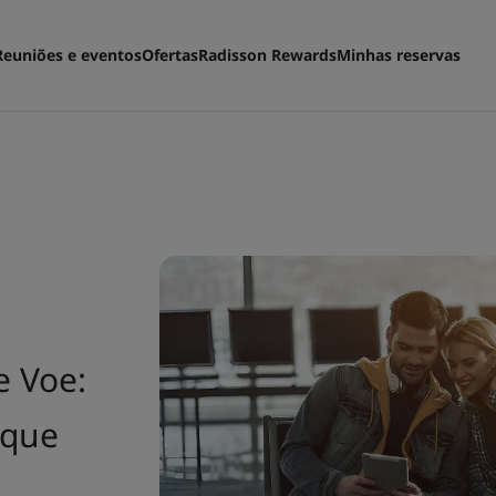
Reuniões e eventos
Ofertas
Radisson Rewards
Minhas reservas
e Voe:
 que