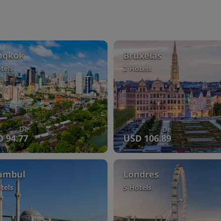
ngkok
Bruxelas
tels
2 Hotels
De
De
 94.77
USD 106.89
ambul
Londres
tels
5 Hotels