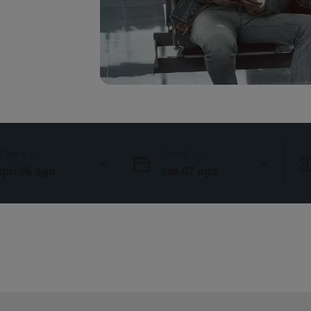
Check-in
Check-out
qui 06 ago
sex 07 ago