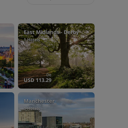
East Midlands - Derby
1 Hotels
De
USD 113.29
Manchester
1 Hotels