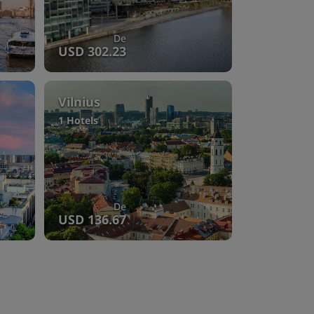
De
USD 302.23
Vilnius
1 Hotels
De
USD 136.67