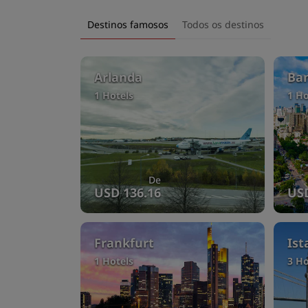
Destinos famosos
Todos os destinos
Arlanda
Ba
1 Hotels
1 Ho
De
USD 136.16
USD
Frankfurt
Ist
1 Hotels
3 Ho