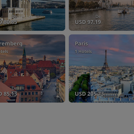
De
De
 80.85
USD 97.19
remberg
Paris
tels
1 Hotels
De
De
 85.13
USD 205.73