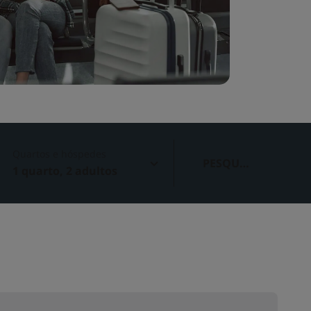
Quartos e hóspedes
PESQUIS
1 quarto, 2 adultos
AR