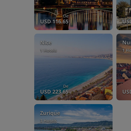
De
USD 116.65
USD
Nice
Nu
1 Hotels
1 Ho
De
USD 223.65
USD
Zurique
3 Hotels