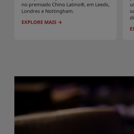
no premiado Chino Latino®, em Leeds,
u
Londres e Nottingham.
s
d
EXPLORE MAIS
E