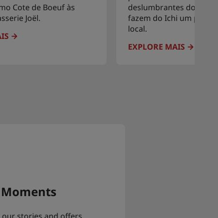
mo Cote de Boeuf às
deslumbrantes do Tâmis
serie Joël.
fazem do Ichi um ponto
local.
IS
EXPLORE MAIS
a Moments
 our stories and offers.