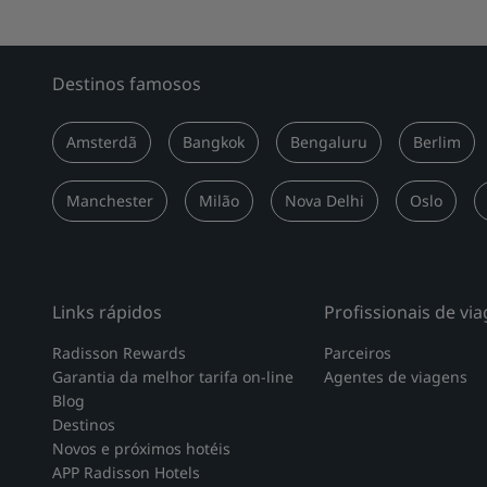
Destinos famosos
Amsterdã
Bangkok
Bengaluru
Berlim
Manchester
Milão
Nova Delhi
Oslo
Links rápidos
Profissionais de vi
Radisson Rewards
Parceiros
Garantia da melhor tarifa on-line
Agentes de viagens
Blog
Destinos
Novos e próximos hotéis
APP Radisson Hotels