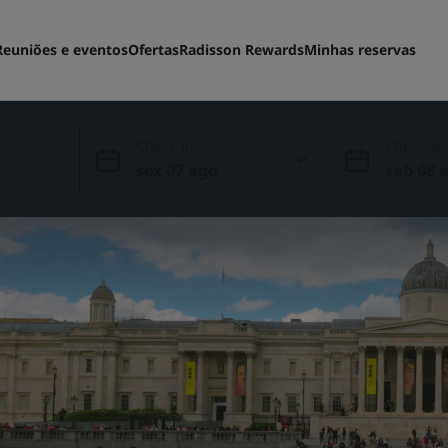
Reuniões e eventos
Ofertas
Radisson Rewards
Minhas reservas
Check-in
Check-ou
sex 07 ago
sab 08 