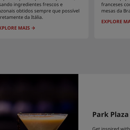
sando ingredientes frescos e
franceses co
azonais obtidos sempre que possível
mesas da Bras
iretamente da Itália.
EXPLORE MA
XPLORE MAIS
Park Plaz
Get inspired with