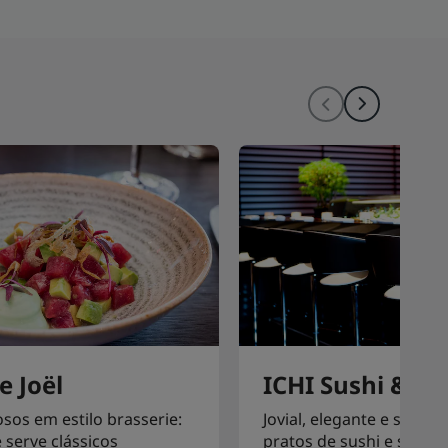
e Joël
ICHI Sushi & Sa
osos em estilo brasserie:
Jovial, elegante e sofisti
 serve clássicos
pratos de sushi e sashim