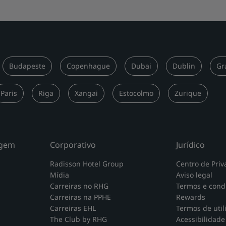
Budapeste
Copenhague
Dubai
Dublin
Gr
Paris
Riga
Xangai
Estocolmo
Zurique
agem
Corporativo
Jurídico
Radisson Hotel Group
Centro de Priv
Mídia
Aviso legal
Carreiras no RHG
Termos e cond
Carreiras na PPHE
Rewards
Carreiras EHL
Termos de util
The Club by RHG
Acessibilidade 