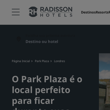
Destinos
Resorts
Escolha sua próxima aventura
Página Inicial
Park Plaza
Londres
O Park Plaza é o
local perfeito
para ficar