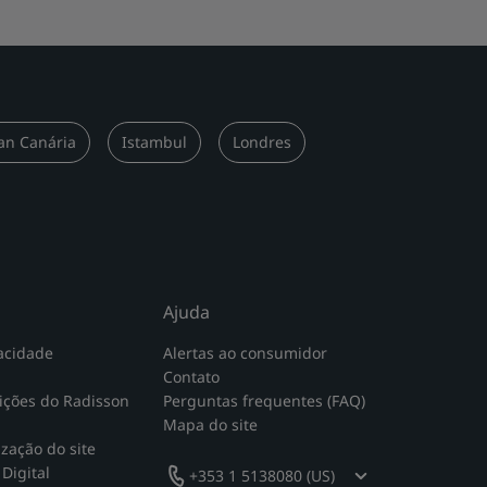
an Canária
Istambul
Londres
Ajuda
acidade
Alertas ao consumidor
Contato
ições do Radisson
Perguntas frequentes (FAQ)
Mapa do site
ização do site
Digital
+353 1 5138080 (US)