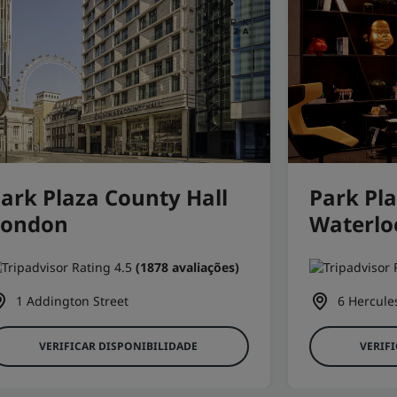
ark Plaza County Hall
Park Pl
London
Waterlo
(1878 avaliações)
1 Addington Street
6 Hercule
VERIFICAR DISPONIBILIDADE
VERIF