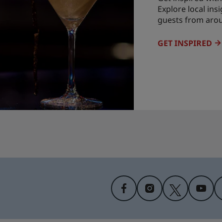
Explore local ins
guests from aro
GET INSPIRED