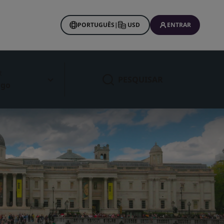
PORTUGUÊS
|
USD
ENTRAR
t
PESQUISAR
ago