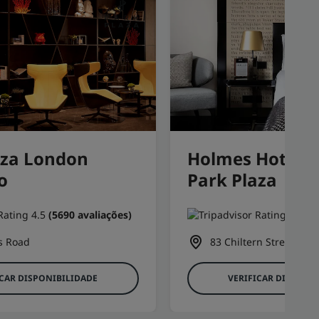
aza London
Holmes Hotel 
o
Park Plaza
(5690 avaliações)
(1
s Road
83 Chiltern Street
ICAR DISPONIBILIDADE
VERIFICAR DISPONI