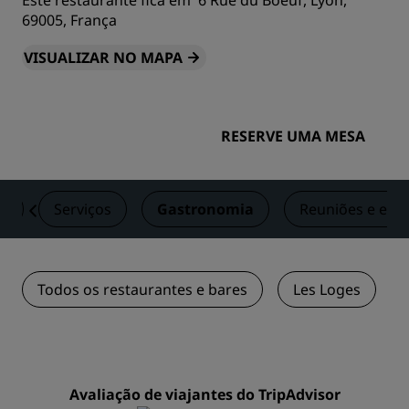
Este restaurante fica em 6 Rue du Boeuf, Lyon,
69005, França
VISUALIZAR NO MAPA
RESERVE UMA MESA
s
Serviços
Gastronomia
Reuniões e eve
Todos os restaurantes e bares
Les Loges
Avaliação de viajantes do TripAdvisor