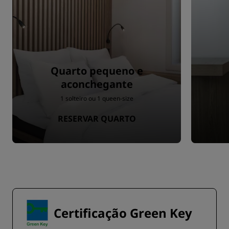
Quarto pequeno e
aconchegante
1 solteiro ou 1 queen-size
RESERVAR QUARTO
Certificação Green Key