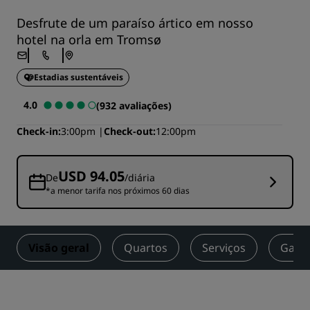
Desfrute de um paraíso ártico em nosso
hotel na orla em Tromsø
Estadias sustentáveis
4.0
(932 avaliações)
Check-in
3:00pm
Check-out
12:00pm
USD 94.05
De
/diária
*a menor tarifa nos próximos 60 dias
Visão geral
Quartos
Serviços
Gast