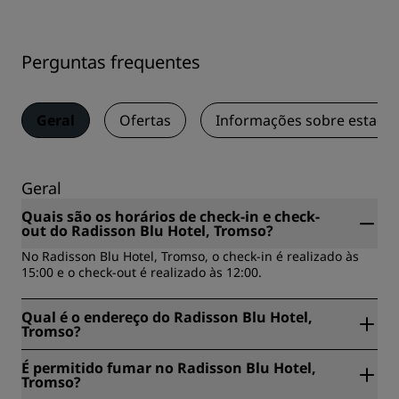
Perguntas frequentes
Geral
Ofertas
Informações sobre estaci
Geral
Quais são os horários de check-in e check-
out do Radisson Blu Hotel, Tromso?
No Radisson Blu Hotel, Tromso, o check-in é realizado às
15:00 e o check-out é realizado às 12:00.
Qual é o endereço do Radisson Blu Hotel,
Tromso?
O Radisson Blu Hotel, Tromso está localizado em Sjogata 7-
É permitido fumar no Radisson Blu Hotel,
Po Box 928, Tromso, Noruega.
Tromso?