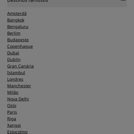
Amsterdã
Bangkok
Bengaluru
Berlim
Budapeste
Copenhague
Dubai
Dublin
Gran Canária
Istambul
Londres
Manchester
Milão
Nova Delhi
Oslo
Paris
Riga
Xangai
Estocolmo