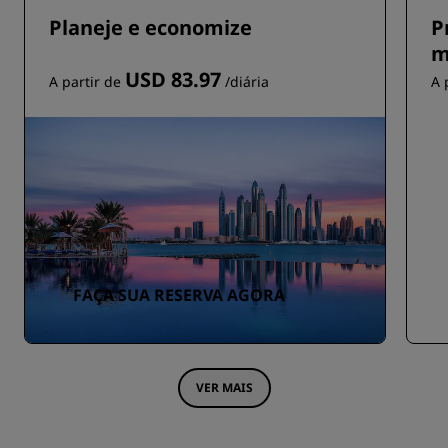
Planeje e economize
P
m
USD 83.97
A partir de
/diária
A 
FAÇA SUA RESERVA AGORA
VER MAIS