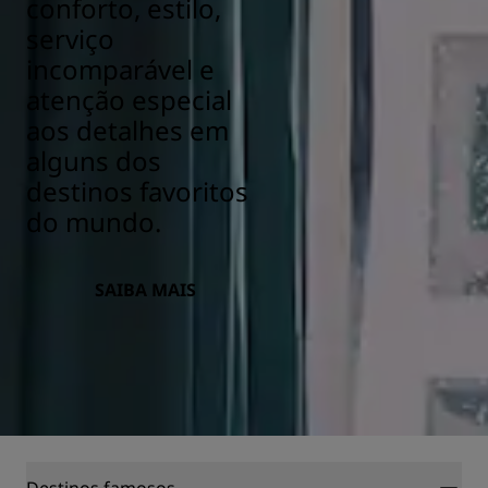
conforto, estilo,
serviço
incomparável e
atenção especial
aos detalhes em
alguns dos
destinos favoritos
do mundo.
SAIBA MAIS
Destinos famosos