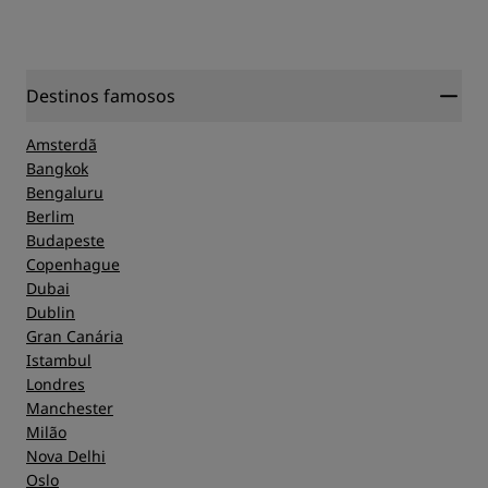
Destinos famosos
Amsterdã
Bangkok
Bengaluru
Berlim
Budapeste
Copenhague
Dubai
Dublin
Gran Canária
Istambul
Londres
Manchester
Milão
Nova Delhi
Oslo