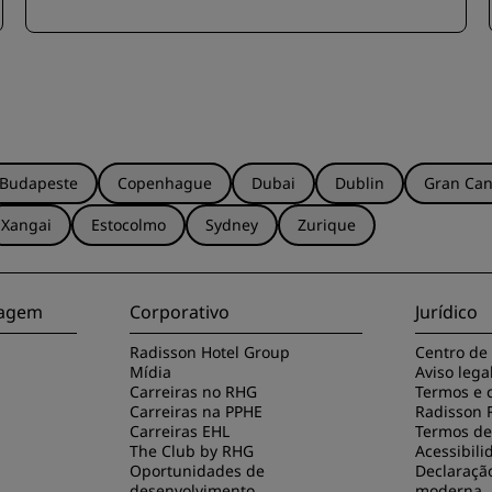
Budapeste
Copenhague
Dubai
Dublin
Gran Can
Xangai
Estocolmo
Sydney
Zurique
viagem
Corporativo
Jurídico
Radisson Hotel Group
Centro de
Mídia
Aviso lega
Carreiras no RHG
Termos e 
Carreiras na PPHE
Radisson 
Carreiras EHL
Termos de 
The Club by RHG
Acessibili
Oportunidades de
Declaraçã
desenvolvimento
moderna