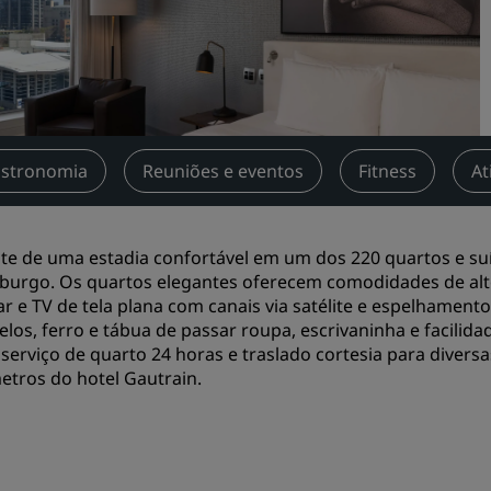
reuniões
Solicitar cotação
Destinos para eventos
Soluções setoriais
stronomia
Reuniões e eventos
Fitness
At
Pesquisar voos
Pesquisar voos
te de uma estadia confortável em um dos 220 quartos e s
burgo. Os quartos elegantes oferecem comodidades de alto 
Restaurante
ar e TV de tela plana com canais via satélite e espelhament
elos, ferro e tábua de passar roupa, escrivaninha e facili
Procurar restaurante
serviço de quarto 24 horas e traslado cortesia para diversa
etros do hotel Gautrain.
Serviços digitais
App Radisson Hotels