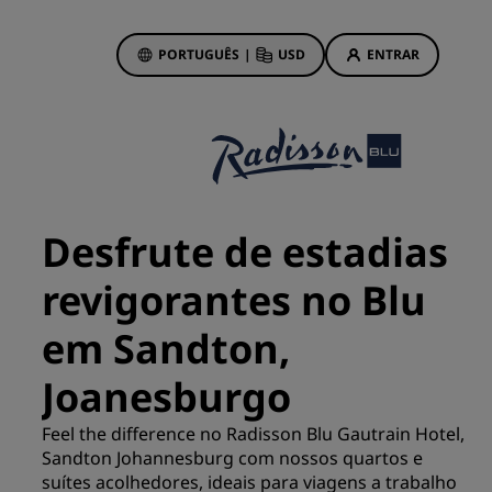
PORTUGUÊS
|
USD
ENTRAR
wards
vas
Ofertas de hotéis
Conheça nossas ofertas
Desfrute de estadias
Prêmios desde o primeiro
momento
revigorantes no Blu
s
Deals of the Day
em Sandton,
Reserve com antecedência
Confira nossos pacotes
Joanesburgo
Feel the difference no Radisson Blu Gautrain Hotel,
Ideias de viagens
ings
Sandton Johannesburg com nossos quartos e
suítes acolhedores, ideais para viagens a trabalho
Hotéis familiares