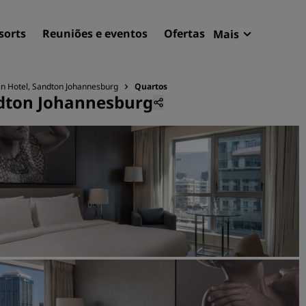
sorts
Reuniões e eventos
Ofertas
Mais
Radisson Re
Minhas reser
in Hotel, Sandton Johannesburg
Quartos
ndton Johannesburg
Encontre seu hotel
Destinos
Resorts
Apartamentos com serviço
Hotéis de aeroportos
Novos e futuros hotéis
Reuniões e eventos
Descubra o Radisson Meet
Reserve um espaço para