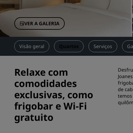
Marcas afiliadas na China
VER A GALERIA
Visão geral
Quartos
Serviços
Ga
Relaxe com
Desfru
Joanes
comodidades
frigob
de cab
exclusivas, como
temos 
quilôm
frigobar e Wi-Fi
gratuito