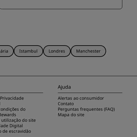
ária
Istambul
Londres
Manchester
Ajuda
 Privacidade
Alertas ao consumidor
l
Contato
condições do
Perguntas frequentes (FAQ)
Rewards
Mapa do site
utilização do site
dade Digital
o de escravidão