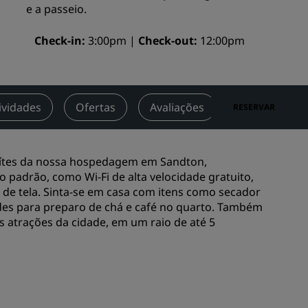
e a passeio.
Rad Pets
Espaços para casamentos
Check-in
3:00pm
Check-out
12:00pm
Estadias sustentáveis
Estadias para equipes esportivas
Viajante a trabalho
ividades
Ofertas
Avaliações
Atrações nas
RESERVAR
Hotéis no centro da cidade
Acesse nosso blog
uítes da nossa hospedagem em Sandton,
Radisson Rewards
padrão, como Wi-Fi de alta velocidade gratuito,
o de tela. Sinta-se em casa com itens como secador
Conheça o Radisson Rewards
dades para preparo de chá e café no quarto. Também
s atrações da cidade, em um raio de até 5
Benefícios
Como usar pontos
Como ganhar pontos
Bookers and Planners