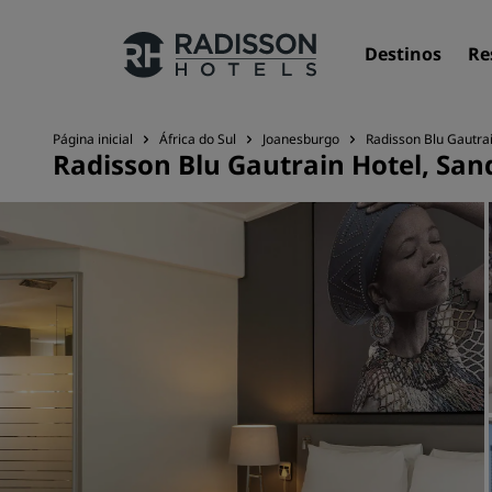
Destinos
Re
Página inicial
África do Sul
Joanesburgo
Radisson Blu Gautra
Radisson Blu Gautrain Hotel, Sa
Nossas marcas
Marcas do Radisson Hotels