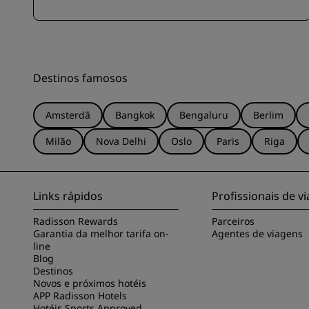
Destinos famosos
Amsterdã
Bangkok
Bengaluru
Berlim
Milão
Nova Delhi
Oslo
Paris
Riga
Links rápidos
Profissionais de 
Radisson Rewards
Parceiros
Garantia da melhor tarifa on-
Agentes de viagens
line
Blog
Destinos
Novos e próximos hotéis
APP Radisson Hotels
Hotéis Sports Approved