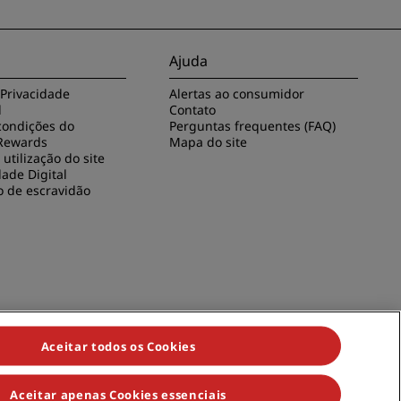
Ajuda
 Privacidade
Alertas ao consumidor
l
Contato
condições do
Perguntas frequentes (FAQ)
Rewards
Mapa do site
utilização do site
dade Digital
o de escravidão
Aceitar todos os Cookies
Aceitar apenas Cookies essenciais