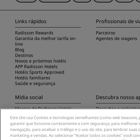
Links rápidos
Profissionais de 
Radisson Rewards
Parceiros
Garantia da melhor tarifa on-
Agentes de viagens
line
Blog
Destinos
Novos e próximos hotéis
APP Radisson Hotels
Hotéis Sports Approved
Hotéis familiares
Saúde e segurança
Mídia social
Descubra nosso ap
Marcas do Radisson Hotels
Descubra o aplicativ
Hotels
Este site usa Cookies e tecnologias semelhantes (como web beacons, pi
garantir que funcione corretamente e com segurança, para melhorar e
navegação, para analisar o tráfego e o uso do site, para lembrar suas
marketing e vendas. Ao selecionar “Aceitar todos os cookies” você co