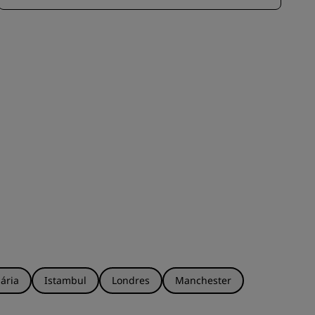
ária
Istambul
Londres
Manchester