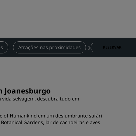
Rad Pets
Espaços para casamentos
Estadias sustentáveis
Estadias para equipes esportivas
Viajante a trabalho
es
Atrações nas proximidades
Contato
RESERVAR
Hotéis no centro da cidade
Acesse nosso blog
Radisson Rewards
em Joanesburgo
Conheça o Radisson Rewards
a vida selvagem, descubra tudo em
Benefícios
Como usar pontos
dle of Humankind em um deslumbrante safári
Como ganhar pontos
Botanical Gardens, lar de cachoeiras e aves
Bookers and Planners