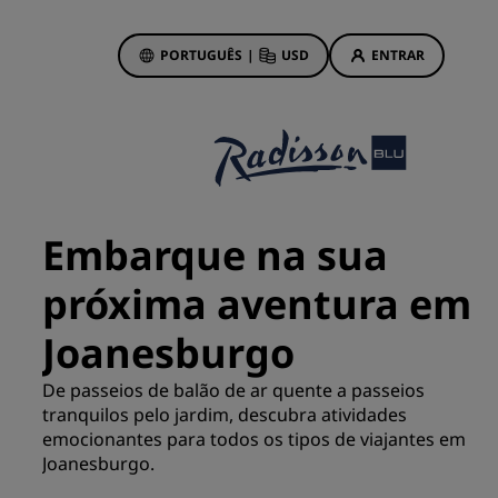
PORTUGUÊS
|
USD
ENTRAR
wards
vas
Ofertas de hotéis
Conheça nossas ofertas
Embarque na sua
Prêmios desde o primeiro
momento
próxima aventura em
s
Deals of the Day
Joanesburgo
Reserve com antecedência
Confira nossos pacotes
De passeios de balão de ar quente a passeios
tranquilos pelo jardim, descubra atividades
emocionantes para todos os tipos de viajantes em
Ideias de viagens
ings
Joanesburgo.
Hotéis familiares