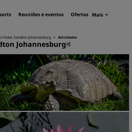
sorts
Reuniões e eventos
Ofertas
Mais
Radisson Re
Minhas reser
in Hotel, Sandton Johannesburg
Atividades
ndton Johannesburg
Encontre seu hotel
Destinos
Resorts
Apartamentos com serviço
Hotéis de aeroportos
Novos e futuros hotéis
Reuniões e eventos
Descubra o Radisson Meet
Reserve um espaço para