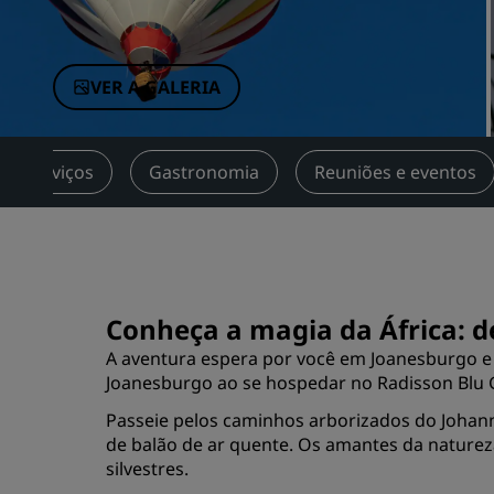
Marcas afiliadas na China
VER A GALERIA
Serviços
Gastronomia
Reuniões e eventos
Conheça a magia da África: d
A aventura espera por você em Joanesburgo e 
Joanesburgo ao se hospedar no Radisson Blu 
Passeie pelos caminhos arborizados do Johan
de balão de ar quente. Os amantes da natureza
silvestres.