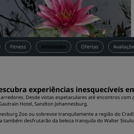
reuniões
Solicitar cotação
Destinos para eventos
Soluções setoriais
Fitness
Atividades
Ofertas
Avaliaçõ
Pesquisar voos
Pesquisar voos
Restaurante
escubra experiências inesquecíveis 
Procurar restaurante
arredores. Desde vistas espetaculares até encontros com 
Gautrain Hotel, Sandton Johannesburg.
Serviços digitais
nesburg Zoo ou sobrevoe tranquilamente a região do Cra
App Radisson Hotels
 também desfrutarão da beleza tranquila do Walter Sisulu 