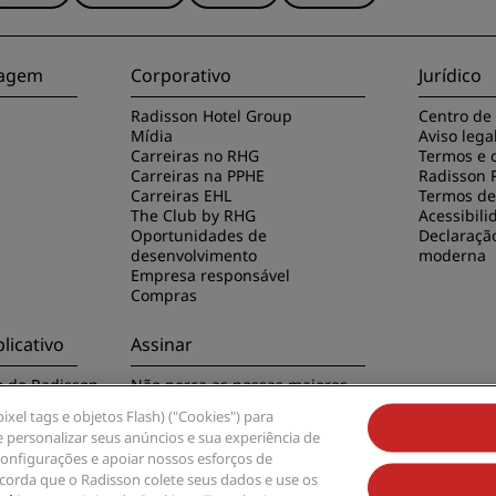
viagem
Corporativo
Jurídico
Radisson Hotel Group
Centro de
Mídia
Aviso lega
Carreiras no RHG
Termos e 
Carreiras na PPHE
Radisson 
Carreiras EHL
Termos de 
The Club by RHG
Acessibili
Oportunidades de
Declaraçã
desenvolvimento
moderna
Empresa responsável
Compras
licativo
Assinar
o do Radisson
Não perca as nossas maiores
ofertas
xel tags e objetos Flash) ("Cookies") para
 personalizar seus anúncios e sua experiência de
 configurações e apoiar nossos esforços de
ncorda que o Radisson colete seus dados e use os