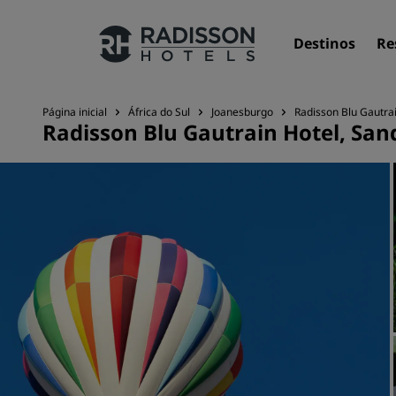
Destinos
Re
Página inicial
África do Sul
Joanesburgo
Radisson Blu Gautra
Radisson Blu Gautrain Hotel, Sa
Nossas marcas
Marcas do Radisson Hotels