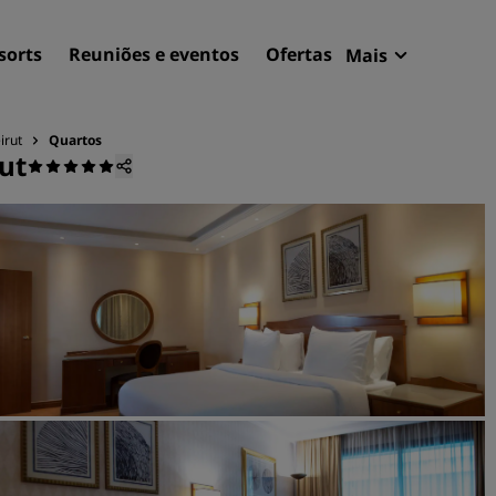
sorts
Reuniões e eventos
Ofertas
Mais
Radisson Re
Minhas reser
irut
Quartos
ut
Encontre seu hotel
Destinos
Resorts
Apartamentos com serviço
Hotéis de aeroportos
Novos e futuros hotéis
Reuniões e eventos
Descubra o Radisson Meet
Reserve um espaço para