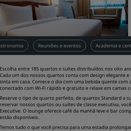
reuniões
Solicitar cotação
Destinos para eventos
Soluções setoriais
stronomia
Reuniões e eventos
Academia e cen
Pesquisar voos
Pesquisar voos
Escolha entre 185 quartos e suítes distribuídos nos oito a
Cada um dos nossos quartos conta com design elegante e
Restaurante
sinta em casa. Comece o dia com uma bebida quente com a
conectado com Wi-Fi rápido e gratuito e relaxe em camas c
Procurar restaurante
Reserve o tipo de quarto perfeito, de quartos Standard a s
reservar nossos quartos ou suítes de classe executiva, voc
Serviços digitais
Executive. O lounge oferece café da manhã leve e bar comp
App Radisson Hotels
estão disponíveis.
Temos tudo o que você precisa para uma estadia prolonga