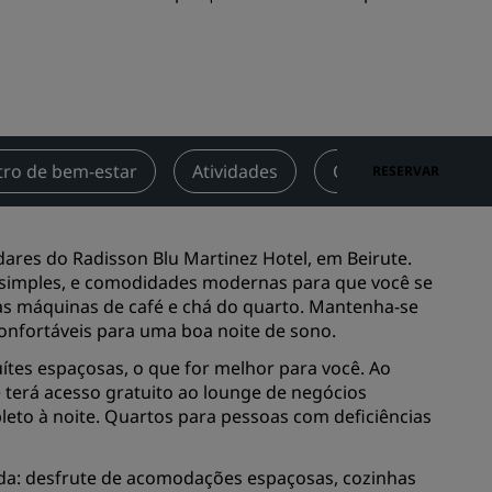
Rad Pets
Espaços para casamentos
Estadias sustentáveis
Estadias para equipes esportivas
Viajante a trabalho
tro de bem-estar
Atividades
Ofertas
Aval
RESERVAR
Hotéis no centro da cidade
Acesse nosso blog
ndares do Radisson Blu Martinez Hotel, em Beirute.
Radisson Rewards
 simples, e comodidades modernas para que você se
s máquinas de café e chá do quarto. Mantenha-se
Conheça o Radisson Rewards
onfortáveis para uma boa noite de sono.
Benefícios
uítes espaçosas, o que for melhor para você. Ao
ê terá acesso gratuito ao lounge de negócios
Como usar pontos
leto à noite. Quartos para pessoas com deficiências
Como ganhar pontos
Bookers and Planners
da: desfrute de acomodações espaçosas, cozinhas