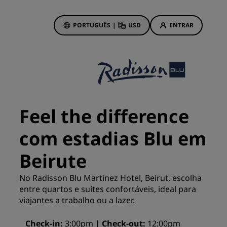
PORTUGUÊS
|
USD
ENTRAR
wards
vas
Ofertas de hotéis
Conheça nossas ofertas
Feel the difference
Prêmios desde o primeiro
momento
com estadias Blu em
s
Deals of the Day
Beirute
Reserve com antecedência
Confira nossos pacotes
No Radisson Blu Martinez Hotel, Beirut, escolha
entre quartos e suítes confortáveis, ideal para
viajantes a trabalho ou a lazer.
Ideias de viagens
ings
Hotéis familiares
Check-in
3:00pm
Check-out
12:00pm