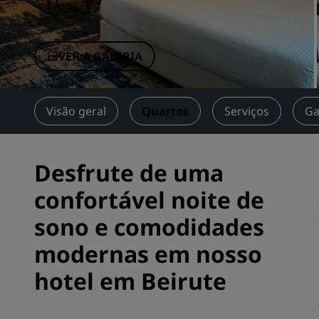
Marcas afiliadas na China
VER A GALERIA
Visão geral
Quartos
Serviços
Ga
Desfrute de uma
confortável noite de
sono e comodidades
modernas em nosso
hotel em Beirute