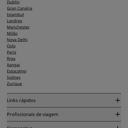
Dublin
Gran Canária
Istambul
Londres
Manchester
Milão
Nova Delhi
Oslo
Paris
Riga
Xangai
Estocolmo
Sydney
Zurique
Links rápidos
Radisson Rewards
Profissionais de viagem
Garantia da melhor tarifa on-line
Blog
Parceiros