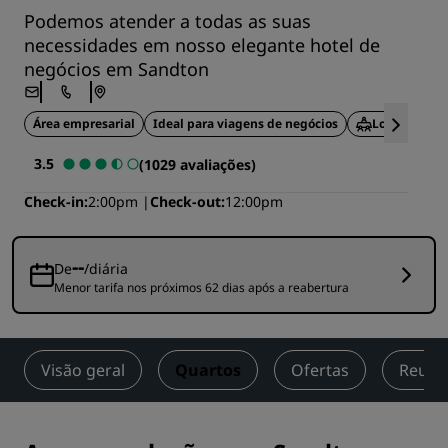
Podemos atender a todas as suas
necessidades em nosso elegante hotel de
negócios em Sandton
Área empresarial
Ideal para viagens de negócios
Locais para 
3.5
(1029 avaliações)
Check-in
2:00pm
Check-out
12:00pm
--
De
/diária
Menor tarifa nos próximos 62 dias após a reabertura
Visão geral
Quartos
Ofertas
Reuniõ