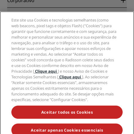
Corporativo
Destinos
Agentes de viagens
Novos e próximos hotéis
Radisson Hotel Group
Jurídico
APP Radisson Hotels
Este site usa Cookies e tecnologias semelhantes (como
Mídia
Hotéis Sports Approved
web beacons, pixel tags e objetos Flash) ("Cookies") para
Carreiras no RHG
Centro de Privacidade
Ajuda
Hotéis familiares
garantir que funcione corretamente e com segurança, para
Carreiras na PPHE
Aviso legal
Saúde e segurança
melhorar e personalizar seus anúncios e sua experiência de
Carreiras EHL
Termos e condições do Radisson Rewards
navegação, para analisar o tráfego e o uso do site, para
Alertas ao consumidor
The Club by RHG
Mídia social
Termos de utilização do site
lembrar suas configurações e apoiar nossos esforços de
Contato
Oportunidades de desenvolvimento
marketing e vendas. Ao selecionar “Aceitar todos os
Acessibilidade Digital
Perguntas frequentes (FAQ)
Marcas do Radisson Hotels
Empresa responsável
cookies” você concorda que o Radisson colete seus dados
Declaração de escravidão moderna
Mapa do site
e use os Cookies conforme descrito em nosso Aviso de
Compras
Privacidade [
Clique aqui
] e nosso Aviso de Cookies e
Tecnologias Semelhantes [
Clique aqui
]. Ao selecionar
“Aceitar somente Cookies essenciais”, armazenaremos
apenas os Cookies estritamente necessários para o
funcionamento adequado do site. Se desejar opções mais
específicas, selecione "Configurar Cookies".
NÃO PERCA AS NOSSAS MAIORES OFERTAS
Aceitar todos os Cookies
Aceitar apenas Cookies essenciais
© 2026 Radisson Hotel Group.
Todos os direitos reservados. RHG