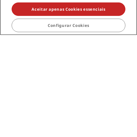
Profissionais de viagem
Aceitar apenas Cookies essenciais
Corporativo
Configurar Cookies
Jurídico
Ajuda
Mídia social
Marcas do Radisson Hotels
tiktok
instagram
youtube
facebook
whatsapp
pinterest
threads
twitter
linkedin
NÃO PERCA AS NOSSAS MAIORES OFERTAS