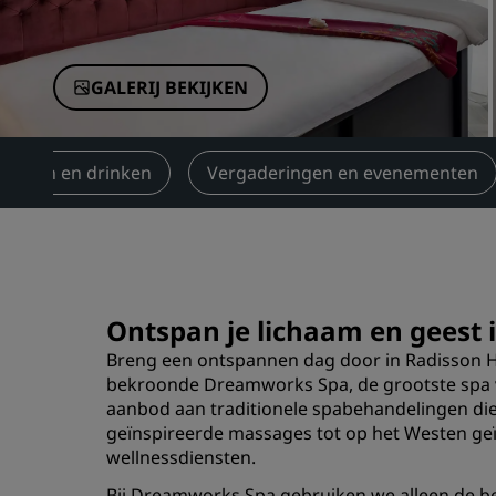
Gelieerde merken in China
GALERIJ BEKIJKEN
Eten en drinken
Vergaderingen en evenementen
Ontspan je lichaam en geest
Breng een ontspannen dag door in Radisson Ho
bekroonde Dreamworks Spa, de grootste spa v
aanbod aan traditionele spabehandelingen die 
geïnspireerde massages tot op het Westen ge
wellnessdiensten.
Bij Dreamworks Spa gebruiken we alleen de b