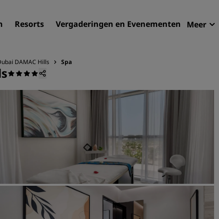
n
Resorts
Vergaderingen en Evenementen
Meer
Aan
Radi
 Dubai DAMAC Hills
Spa
ls
Mijn
Uw hortel zoeken
Bestemmingen
Resorts
Serviceappartementen
Luchthavenhotels
Nieuwe toekomstige hotel
Vergaderingen en
evenementen
Ontdek Radisson Meetings