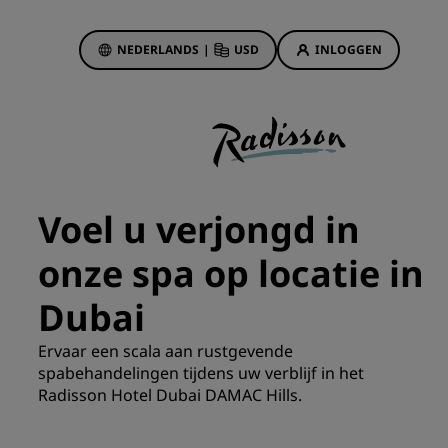
NEDERLANDS
|
USD
INLOGGEN
biedingen
sson Rewards
 boekingen
Hotelaanbiedingen
Ontdek onze deals
Voel u verjongd in
Het is direct raak
onze spa op locatie in
Deals of the Day
Vooruitboeken
Dubai
s
Bekijk onze arrangementen
Ervaar een scala aan rustgevende
spabehandelingen tijdens uw verblijf in het
Reisideeën
Radisson Hotel Dubai DAMAC Hills.
Gezinsvriendelijke hotels
Rad Pets