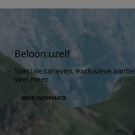
Beloon uzelf
Speciale tarieven, exclusieve aanb
veel meer.
MEER INFORMATIE