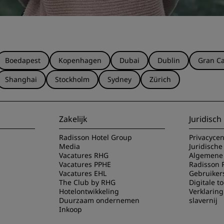
Boedapest
Kopenhagen
Dubai
Dublin
Gran Ca
Shanghai
Stockholm
Sydney
Zürich
Zakelijk
Juridisch
Radisson Hotel Group
Privacyce
Media
Juridische
Vacatures RHG
Algemene 
Vacatures PPHE
Radisson 
Vacatures EHL
Gebruiker
The Club by RHG
Digitale t
Hotelontwikkeling
Verklarin
Duurzaam ondernemen
slavernij
Inkoop