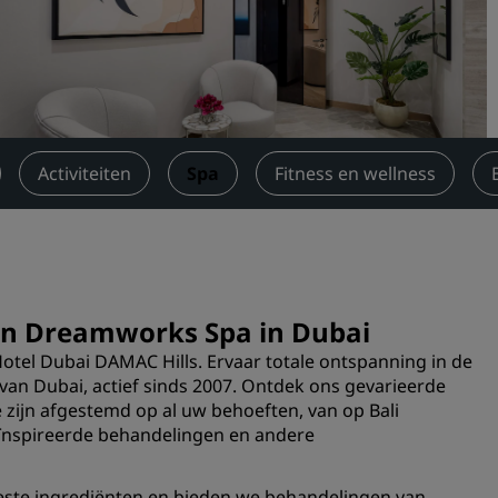
Boek een vergaderruimte
Een offerte aanvragen
Evenementbestemmingen
Branche-oplossingen
Activiteiten
Spa
Fitness en wellness
Vluchten zoeken
Vluchten zoeken
Dineren
 in Dreamworks Spa in Dubai
Zoek een restaurant
tel Dubai DAMAC Hills. Ervaar totale ontspanning in de
an Dubai, actief sinds 2007. Ontdek ons gevarieerde
Digitale services
zijn afgestemd op al uw behoeften, van op Bali
ïnspireerde behandelingen en andere
Radisson Hotels-app
este ingrediënten en bieden we behandelingen van