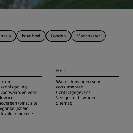
naria
Istanboel
Londen
Manchester
Help
ntrum
Waarschuwingen voor
 kennisgeving
consumenten
voorwaarden voor
Contactgegevens
Rewards
Veelgestelde vragen
sovereenkomst site
Sitemap
oegankelijkheid
g inzake moderne