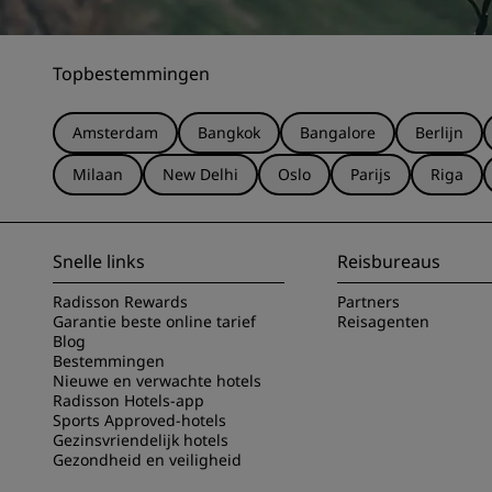
Topbestemmingen
Amsterdam
Bangkok
Bangalore
Berlijn
Milaan
New Delhi
Oslo
Parijs
Riga
Snelle links
Reisbureaus
Radisson Rewards
Partners
Garantie beste online tarief
Reisagenten
Blog
Bestemmingen
Nieuwe en verwachte hotels
Radisson Hotels-app
Sports Approved-hotels
Gezinsvriendelijk hotels
Gezondheid en veiligheid