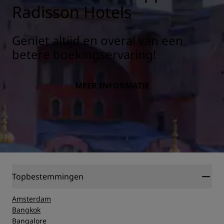
Radisson Hotels
Geniet altijd en overal van een
betere boekingservaring!
MEER INFORMATIE
Topbestemmingen
Amsterdam
Bangkok
Bangalore