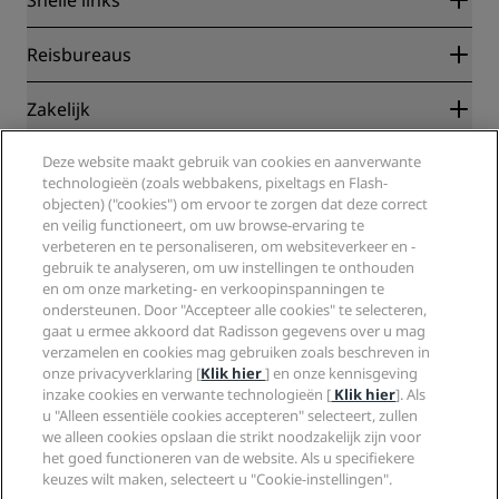
Snelle links
Radisson Rewards
Reisbureaus
Garantie beste online tarief
Blog
Partners
Zakelijk
Bestemmingen
Reisagenten
Nieuwe en verwachte hotels
Radisson Hotel Group
Juridisch
Deze website maakt gebruik van cookies en aanverwante
Radisson Hotels-app
Media
technologieën (zoals webbakens, pixeltags en Flash-
Sports Approved-hotels
objecten) ("cookies") om ervoor te zorgen dat deze correct
Vacatures RHG
Privacycentrum
Help
Gezinsvriendelijk hotels
en veilig functioneert, om uw browse-ervaring te
Vacatures PPHE
Juridische kennisgeving
Gezondheid en veiligheid
verbeteren en te personaliseren, om websiteverkeer en -
Vacatures EHL
Algemene voorwaarden voor Radisson Rewards
Waarschuwingen voor consumenten
gebruik te analyseren, om uw instellingen te onthouden
The Club by RHG
Social media
Gebruikersovereenkomst site
en om onze marketing- en verkoopinspanningen te
Contactgegevens
Hotelontwikkeling
ondersteunen. Door "Accepteer alle cookies" te selecteren,
Digitale toegankelijkheid
Veelgestelde vragen
Radisson Hotels Brands
Duurzaam ondernemen
gaat u ermee akkoord dat Radisson gegevens over u mag
Verklaring inzake moderne slavernij
Sitemap
verzamelen en cookies mag gebruiken zoals beschreven in
Inkoop
onze privacyverklaring [
Klik hier
] en onze kennisgeving
inzake cookies en verwante technologieën [
Klik hier
]. Als
u "Alleen essentiële cookies accepteren" selecteert, zullen
we alleen cookies opslaan die strikt noodzakelijk zijn voor
het goed functioneren van de website. Als u specifiekere
keuzes wilt maken, selecteert u "Cookie-instellingen".