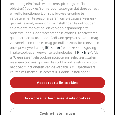
Radisson Hotels-app
Media
technologieën (zoals webbakens, pixeltags en Flash-
Sports Approved-hotels
objecten) ("cookies") om ervoor te zorgen dat deze correct
Vacatures RHG
Privacycentrum
Help
Gezinsvriendelijk hotels
en veilig functioneert, om uw browse-ervaring te
Vacatures PPHE
Juridische kennisgeving
Gezondheid en veiligheid
verbeteren en te personaliseren, om websiteverkeer en -
Vacatures EHL
Algemene voorwaarden voor Radisson Rewards
Waarschuwingen voor consumenten
gebruik te analyseren, om uw instellingen te onthouden
The Club by RHG
Social media
Gebruikersovereenkomst site
en om onze marketing- en verkoopinspanningen te
Contactgegevens
Hotelontwikkeling
ondersteunen. Door "Accepteer alle cookies" te selecteren,
Digitale toegankelijkheid
Veelgestelde vragen
Radisson Hotels Brands
Duurzaam ondernemen
gaat u ermee akkoord dat Radisson gegevens over u mag
Verklaring inzake moderne slavernij
Sitemap
verzamelen en cookies mag gebruiken zoals beschreven in
Inkoop
onze privacyverklaring [
Klik hier
] en onze kennisgeving
inzake cookies en verwante technologieën [
Klik hier
]. Als
u "Alleen essentiële cookies accepteren" selecteert, zullen
we alleen cookies opslaan die strikt noodzakelijk zijn voor
het goed functioneren van de website. Als u specifiekere
keuzes wilt maken, selecteert u "Cookie-instellingen".
MIS NOOIT MEER ONZE POPULAIRSTE AANBIEDINGEN
Accepteer alle cookies
Accepteer alleen essentiële cookies
© 2026 Radisson Hotel Group.
Alle rechten voorbehouden. RHG
Radisson Hotel Group, Radisson, Radisson RED, Radisson Blu, Radisson
Collection, Radisson Individuals, Park Plaza, Park Inn, Country Inn &
Suites, Prize by Radisson, Radisson Rewards en Radisson Meetings zijn
Cookie-instellingen