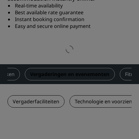
Real-time availability
Best available rate guarantee
Instant booking confirmation
Easy and secure online payment
rinken
Vergaderingen en evenementen
Fitne
Vergaderfaciliteiten
Technologie en voorzienin