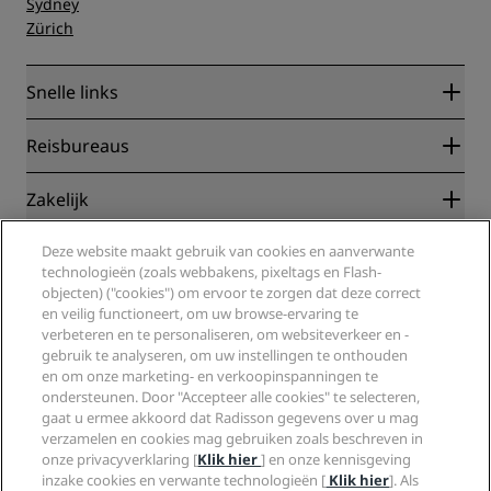
Sydney
Zürich
Snelle links
Radisson Rewards
Reisbureaus
Garantie beste online tarief
Blog
Partners
Zakelijk
Bestemmingen
Reisagenten
Nieuwe en verwachte hotels
Radisson Hotel Group
Juridisch
Deze website maakt gebruik van cookies en aanverwante
Radisson Hotels-app
Media
technologieën (zoals webbakens, pixeltags en Flash-
Sports Approved-hotels
objecten) ("cookies") om ervoor te zorgen dat deze correct
Vacatures RHG
Privacycentrum
Help
Gezinsvriendelijk hotels
en veilig functioneert, om uw browse-ervaring te
Vacatures PPHE
Juridische kennisgeving
Gezondheid en veiligheid
verbeteren en te personaliseren, om websiteverkeer en -
Vacatures EHL
Algemene voorwaarden voor Radisson Rewards
Waarschuwingen voor consumenten
gebruik te analyseren, om uw instellingen te onthouden
The Club by RHG
Social media
Gebruikersovereenkomst site
en om onze marketing- en verkoopinspanningen te
Contactgegevens
Hotelontwikkeling
ondersteunen. Door "Accepteer alle cookies" te selecteren,
Digitale toegankelijkheid
Veelgestelde vragen
Radisson Hotels Brands
Duurzaam ondernemen
gaat u ermee akkoord dat Radisson gegevens over u mag
Verklaring inzake moderne slavernij
Sitemap
verzamelen en cookies mag gebruiken zoals beschreven in
Inkoop
onze privacyverklaring [
Klik hier
] en onze kennisgeving
inzake cookies en verwante technologieën [
Klik hier
]. Als