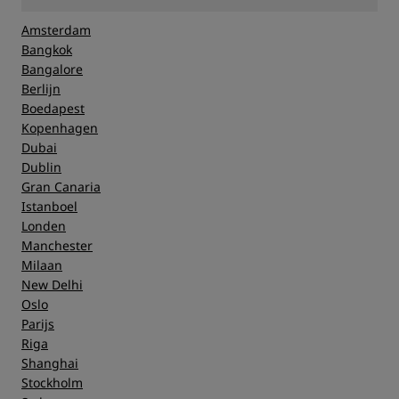
Amsterdam
Bangkok
Bangalore
Berlijn
Boedapest
Kopenhagen
Dubai
Dublin
Gran Canaria
Istanboel
Londen
Manchester
Milaan
New Delhi
Oslo
Parijs
Riga
Shanghai
Stockholm