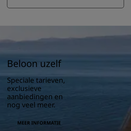
Beloon uzelf
Speciale tarieven,
exclusieve
aanbiedingen en
nog veel meer.
MEER INFORMATIE